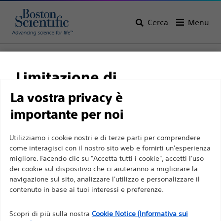
Cerca
Menu
Home
Tutti i prodotti
Gastroenterologia
Gestione delle stenosi biliari
Limitazione di
Cateteri dilatatori a palloncino
responsabilità
La vostra privacy è
importante per noi
Per professionisti sanitari in EUROPA a eccezione
Utilizziamo i cookie nostri e di terze parti per comprendere
come interagisci con il nostro sito web e fornirti un'esperienza
di coloro che praticano in Francia, in quanto le
migliore. Facendo clic su "Accetta tutti i cookie", accetti l'uso
seguenti pagine sono destinate a tutti i
dei cookie sul dispositivo che ci aiuteranno a migliorare la
professionisti sanitari a livello internazionale e non
navigazione sul sito, analizzare l'utilizzo e personalizzare il
contenuto in base ai tuoi interessi e preferenze.
sono conformi alla legge francese sulla pubblicità
Boston Scientific si impegna a trasformare la vita delle
n. 2011-2012 del 29 dicembre 2011, articolo 34. Gli
persone tramite soluzioni medicali innovative capaci di
Scopri di più sulla nostra
Cookie Notice (Informativa sui
altri professionisti sanitari sono tenuti a