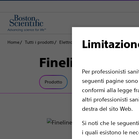
Limitazion
Home
Tutti i prodotti
Elettrofisiologia
Elettrocateteri di pa
Fineline II
Per professionisti san
seguenti pagine sono d
Prodotto
Specifiche tecniche
conformi alla legge fr
altri professionisti sa
destra del sito Web.
Si noti che le seguent
i quali esistono le nec