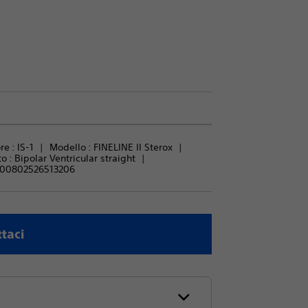
e : 
IS-1
Modello : 
FINELINE II Sterox
o : 
Bipolar Ventricular straight
00802526513206
taci