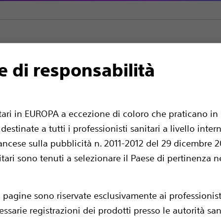
e di responsabilità
cing
Fineline II
itari in EUROPA a eccezione di coloro che praticano in 
estinate a tutti i professionisti sanitari a livello int
ancese sulla pubblicità n. 2011-2012 del 29 dicembre 201
nitari sono tenuti a selezionare il Paese di pertinenza n
i pagine sono riservate esclusivamente ai professionisti
essarie registrazioni dei prodotti presso le autorità sa
Confrontare Elettrocateteri di pa