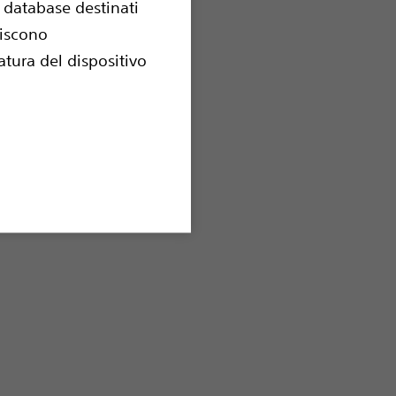
e database destinati
uiscono
tura del dispositivo