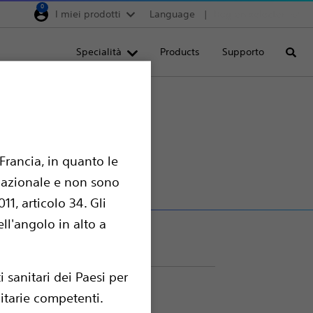
0
I miei prodotti
Language
Region selector
Deutschland
Specialità
Products
Supporto
Cerca
Egypt
España
France
Italia
Francia, in quanto le
Saudi Arabia
ernazionale e non sono
South Africa
1, articolo 34. Gli
Turkey
ell'angolo in alto a
United Kingdom
Europe, Middle East & A
 sanitari dei Paesi per
nitarie competenti.
cing