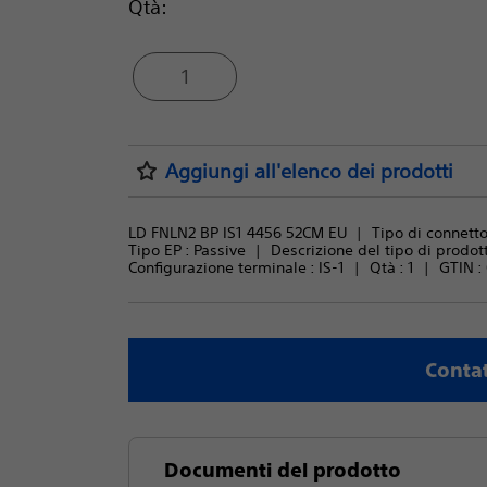
Qtà:
1
Aggiungi all'elenco dei prodotti
LD FNLN2 BP IS1 4456 52CM EU
Tipo di connettor
Tipo EP : 
Passive
Descrizione del tipo di prodott
Configurazione terminale : 
IS-1
Qtà : 
1
GTIN :
Contat
Documenti del prodotto