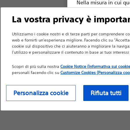
Nella misura in cui qu
all'uso da parte di pro
La vostra privacy è importa
raccomandazioni medich
per informazioni di pr
Utilizziamo i cookie nostri e di terze parti per comprendere co
web e fornirti un'esperienza migliore. Facendo clic su "Accetta t
cookie sul dispositivo che ci aiuteranno a migliorare la navigaz
l'utilizzo e personalizzare il contenuto in base ai tuoi interess
Continua
Ri
Scopri di più sulla nostra
Cookie Notice (Informativa sui cookie
personali facendo clic su
Customize Cookies (Personalizza coo
Personalizza cookie
Rifiuta tutti