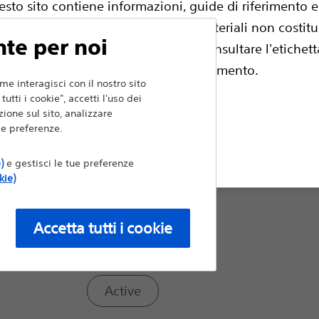
esto sito contiene informazioni, guide di riferimento 
fessionisti medici autorizzati, tali materiali non costit
Modello:
nte per noi
e professionali. Prima dell'uso consultare l'etichetta
escrizione e istruzioni per il funzionamento.
FINELINE II Sterox
me interagisci con il nostro sito
utti i cookie", accetti l'uso dei
ione sul sito, analizzare
i e preferenze.
FINELINE II Sterox EZ
fiuta
)
e gestisci le tue preferenze
kie)
Tipo EP:
Accetta tutti i cookie
Passive
Active