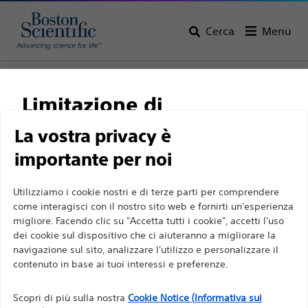
Cerca
Menu
Home
Tutti i prodotti
Elettrofisiologia
Accessori
Limitazione di
responsabilità
La vostra privacy è
importante per noi
Per professionisti sanitari in EUROPA a eccezione
Utilizziamo i cookie nostri e di terze parti per comprendere
di coloro che praticano in Francia, in quanto le
come interagisci con il nostro sito web e fornirti un'esperienza
migliore. Facendo clic su "Accetta tutti i cookie", accetti l'uso
seguenti pagine sono destinate a tutti i
dei cookie sul dispositivo che ci aiuteranno a migliorare la
professionisti sanitari a livello internazionale e non
Boston Scientific si impegna a trasformare la vita delle
navigazione sul sito, analizzare l'utilizzo e personalizzare il
sono conformi alla legge francese sulla pubblicità
contenuto in base ai tuoi interessi e preferenze.
persone tramite soluzioni medicali innovative capaci di
n. 2011-2012 del 29 dicembre 2011, articolo 34. Gli
migliorare la salute dei pazienti in tutto il mondo.
Scopri di più sulla nostra
Cookie Notice (Informativa sui
altri professionisti sanitari sono tenuti a