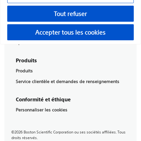
vies grâce à des solutions médicales innovantes qui
Tout refuser
améliorent la santé des patients dans le monde entier.
Accepter tous les cookies
Professionnels
Spécialités médicales
Produits
Produits
Service clientèle et demandes de renseignements
Conformité et éthique
Personnaliser les cookies
©2026 Boston Scientific Corporation ou ses sociétés affiliées. Tous
droits réservés.