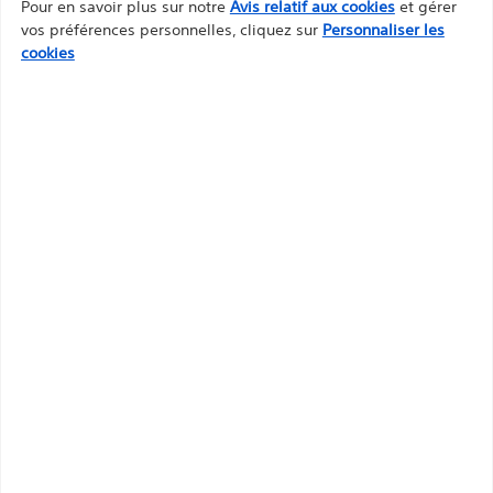
Pour en savoir plus sur notre
Avis relatif aux cookies
et gérer
vos préférences personnelles, cliquez sur
Personnaliser les
cookies
Service clientèle et
demandes de
renseignements
Tel: +33 1 39 30 49 30
Fax: +33 1 39 30 49 88
Lundi - Vendredi: 8h00 - 17h30
*Les horaires d’ouverture peuvent
varier les jours fériés