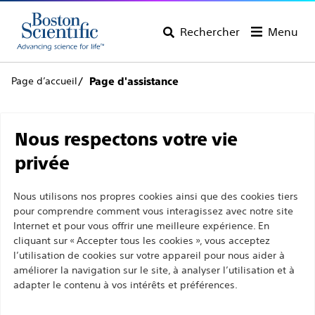
Rechercher
Menu
Page d’accueil
Page d'assistance
Service clientèle
Nous respectons votre vie
privée
Nous utilisons nos propres cookies ainsi que des cookies tiers
Retour à la page du produit
Supprimer le
pour comprendre comment vous interagissez avec notre site
produit
Internet et pour vous offrir une meilleure expérience. En
cliquant sur « Accepter tous les cookies », vous acceptez
l’utilisation de cookies sur votre appareil pour nous aider à
améliorer la navigation sur le site, à analyser l’utilisation et à
adapter le contenu à vos intérêts et préférences.
Zero Tip™ Pinces à panier pour voies
aériennes