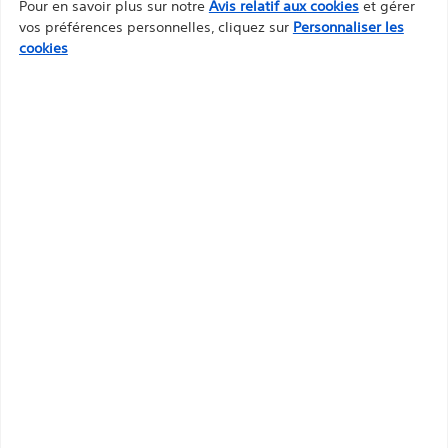
Pour en savoir plus sur notre
Avis relatif aux cookies
et gérer
vos préférences personnelles, cliquez sur
Personnaliser les
cookies
Service clientèle et
demandes de
renseignements
Tel: +33 1 39 30 49 30
Fax: +33 1 39 30 49 88
Lundi - Vendredi: 8h00 - 17h30
*Les horaires d’ouverture peuvent
varier les jours fériés