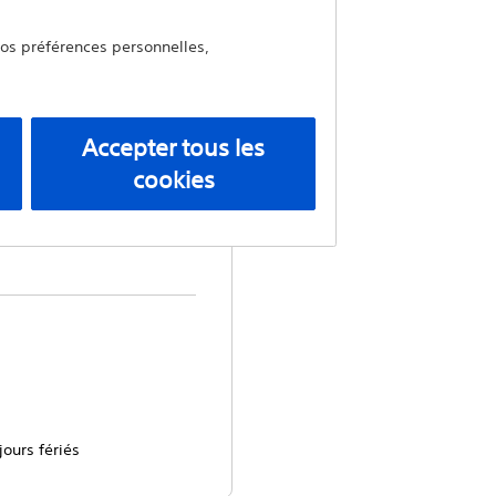
le d’aspiration
vos préférences personnelles,
Accepter tous les
cookies
t demandes
jours fériés