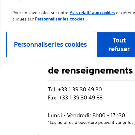
Expect™ Slimline (SL) Aiguil
Pour en savoir plus sur notre
Avis relatif aux cookies
et gérer 
cliquez sur
Personnaliser les cookies
sous échoendoscopie
Tout
Personnaliser les cookies
refuser
Service clientèle e
de renseignements
Tel: +33 1 39 30 49 30
Fax: +33 1 39 30 49 88
Lundi - Vendredi: 8h00 - 17h30
*Les horaires d’ouverture peuvent varier les 