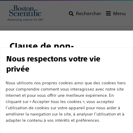
Rechercher
Menu
Page d’accueil
Tous les produits
Urologie
Stents et cathéters urétéraux
Clause de non-
Stents et ensembles urétéraux
responsabilité
Nous respectons votre vie
privée
Ce site et les pages suivantes sont exclusivement
Nous utilisons nos propres cookies ainsi que des cookies tiers
pour comprendre comment vous interagissez avec notre site
destinés à l'usage des professionnels de santé
Internet et pour vous offrir une meilleure expérience. En
agréés. Ils ne s’adressent pas aux consommateurs
cliquant sur « Accepter tous les cookies », vous acceptez
Boston Scientific a pour vocation de transformer des
ni aux personnes autres que les professionnel de
l’utilisation de cookies sur votre appareil pour nous aider à
vies grâce à des solutions médicales innovantes qui
la santé agréés. En poursuivant votre visite sur ce
améliorer la navigation sur le site, à analyser l’utilisation et à
améliorent la santé des patients dans le monde entier.
adapter le contenu à vos intérêts et préférences.
site, vous déclarez être un professionnel de la
santé agréé. Sinon, vous devez immédiatement