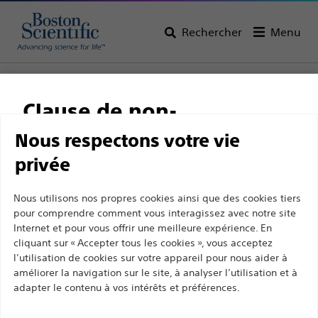
Rechercher
Menu
Page d’accueil
Tous les produits
Urologie
Lasers de lithotripsie
Fibres laser
Flexiva Pulse
Clause de non-
Flexiva Pulse
responsabilité
Nous respectons votre vie
privée
Produit
Spécifications Techniques
Ce site et les pages suivantes sont exclusivement
Nous utilisons nos propres cookies ainsi que des cookies tiers
pour comprendre comment vous interagissez avec notre site
destinés à l'usage des professionnels de santé
Internet et pour vous offrir une meilleure expérience. En
agréés. Ils ne s’adressent pas aux consommateurs
cliquant sur « Accepter tous les cookies », vous acceptez
ni aux personnes autres que les professionnel de
l’utilisation de cookies sur votre appareil pour nous aider à
la santé agréés. En poursuivant votre visite sur ce
améliorer la navigation sur le site, à analyser l’utilisation et à
adapter le contenu à vos intérêts et préférences.
site, vous déclarez être un professionnel de la
santé agréé. Sinon, vous devez immédiatement