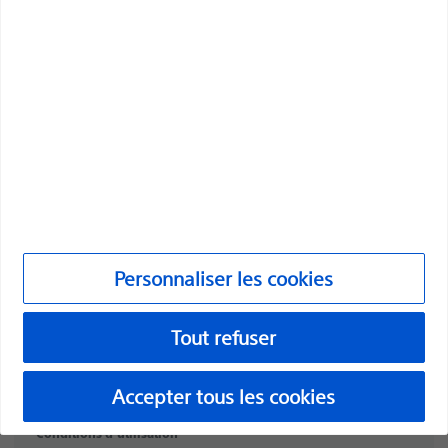
Produits
Produits
Service clientèle et demandes de renseignements
Conformité et éthique
Personnaliser les cookies
URO-1991506-AA
Personnaliser les cookies
©2026 Boston Scientific Corporation ou ses sociétés affiliées. Tous
droits réservés.
Tout refuser
Mentions légales
Accepter tous les cookies
Politique de confidentialité
Conditions d’utilisation