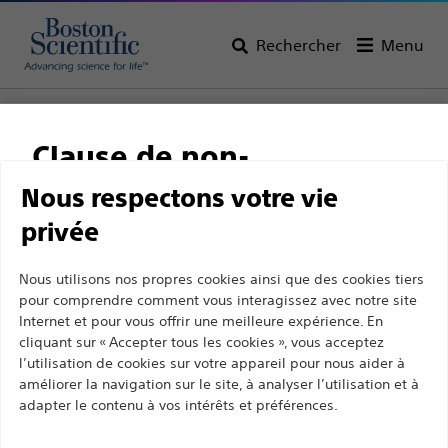
Rechercher
Menu
Page d’accueil
Tous les produits
Urologie
Dispositifs d’extraction de calculs
Clause de non-
Dispositifs d’extraction en nitinol
OptiFlex™ Extracteur de calcul en nitinol
responsabilité
Nous respectons votre vie
privée
OptiFlex™ Extracteur de
calcul en nitinol
Ce site et les pages suivantes sont exclusivement
Nous utilisons nos propres cookies ainsi que des cookies tiers
pour comprendre comment vous interagissez avec notre site
destinés à l'usage des professionnels de santé
Internet et pour vous offrir une meilleure expérience. En
agréés. Ils ne s’adressent pas aux consommateurs
Produit
Spécifications Techniques
cliquant sur « Accepter tous les cookies », vous acceptez
ni aux personnes autres que les professionnel de
l’utilisation de cookies sur votre appareil pour nous aider à
la santé agréés. En poursuivant votre visite sur ce
améliorer la navigation sur le site, à analyser l’utilisation et à
adapter le contenu à vos intérêts et préférences.
site, vous déclarez être un professionnel de la
santé agréé. Sinon, vous devez immédiatement