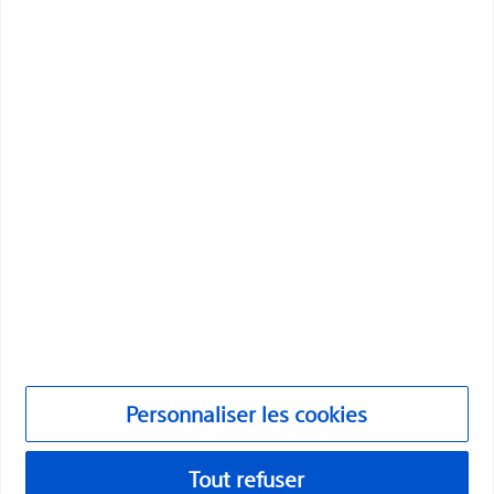
Boston Scientific a pour vocation de transformer des
vies grâce à des solutions médicales innovantes qui
améliorent la santé des patients dans le monde entier.
Professionnels
Spécialités médicales
Produits
Produits
Service clientèle et demandes de renseignements
Conformité et éthique
Personnaliser les cookies
Personnaliser les cookies
Tout refuser