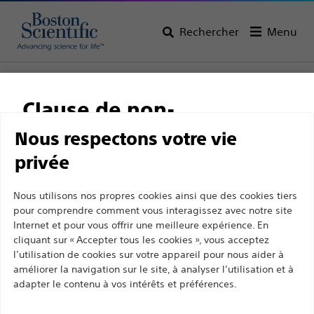
Rechercher
Menu
Page d’accueil
Tous les produits
Pneumologie
Aiguilles de ponction transbronchique échoguidées
Clause de non-
Acquire™ Pulmonary Aiguilles fines de biopsie guidées
par échographie endobronchique
responsabilité
Nous respectons votre vie
privée
Acquire™ Pulmonary
Aiguilles fines de biopsie
Ce site et les pages suivantes sont exclusivement
Nous utilisons nos propres cookies ainsi que des cookies tiers
pour comprendre comment vous interagissez avec notre site
destinés à l'usage des professionnels de santé
guidées par échographie
Internet et pour vous offrir une meilleure expérience. En
agréés. Ils ne s’adressent pas aux consommateurs
cliquant sur « Accepter tous les cookies », vous acceptez
endobronchique
ni aux personnes autres que les professionnel de
l’utilisation de cookies sur votre appareil pour nous aider à
la santé agréés. En poursuivant votre visite sur ce
améliorer la navigation sur le site, à analyser l’utilisation et à
adapter le contenu à vos intérêts et préférences.
site, vous déclarez être un professionnel de la
Produit
Spécifications Techniques
santé agréé. Sinon, vous devez immédiatement