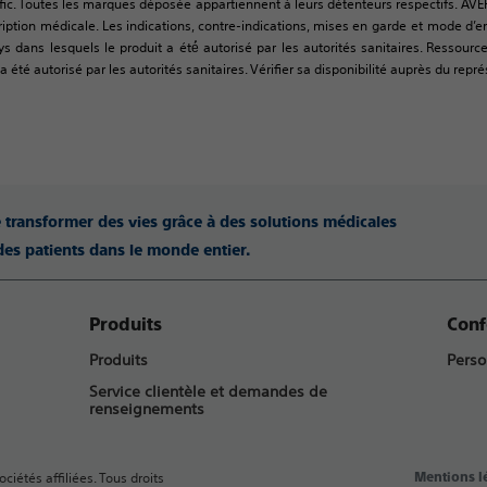
fic. Toutes les marques déposée appartiennent à leurs détenteurs respectifs. AVE
tion médicale. Les indications, contre-indications, mises en garde et mode d’empl
ys dans lesquels le produit a été́ autorisé par les autorités sanitaires. Resso
 été autorisé par les autorités sanitaires. Vérifier sa disponibilité auprès du repré
e transformer des vies grâce à des solutions médicales
des patients dans le monde entier.
Produits
Conf
Produits
Perso
Service clientèle et demandes de
renseignements
ciétés affiliées. Tous droits
Mentions l