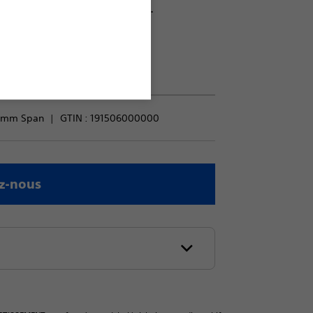
ur patients' evolving pain.
65mm Span
GTIN :
191506000000
z-nous