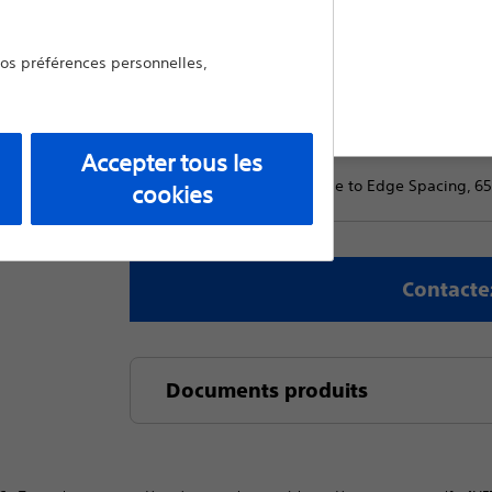
contact spacing, designed to address yo
vos préférences personnelles,
Comparer Sondes percutanées
uitter
Ajouter à la liste des produits
Accepter tous les
16 Active Contacts, 1mm Edge to Edge Spacing, 
cookies
Contacte
Documents produits