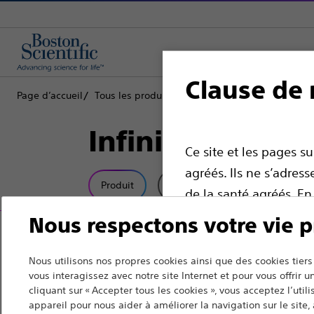
Clause de 
Page d’accueil
Tous les produits
Algologie
Stimulation de 
Infinion™ PRO 1
Ce site et les pages s
agréés. Ils ne s’adre
Produit
Spécifications Techniques
de la santé agréés. En
la santé agréé. Sinon
Nous respectons votre vie p
que, même si ce site 
destinés à être utilis
Nous utilisons nos propres cookies ainsi que des cookies ti
vous interagissez avec notre site Internet et pour vous offrir 
offrir des conseils mé
cliquant sur « Accepter tous les cookies », vous acceptez l’util
dispositif pour obten
appareil pour nous aider à améliorer la navigation sur le site, à