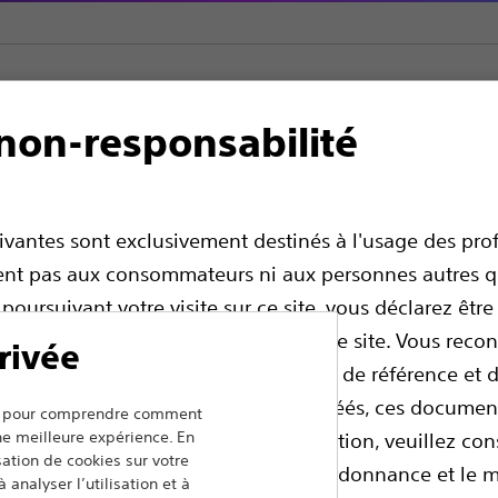
non-responsabilité
la moelle épinière
Sondes percutanées
Infinion™ PRO 16 Lead 
6 Lead Kit
uivantes sont exclusivement destinés à l'usage des pro
ssent pas aux consommateurs ni aux personnes autres q
 poursuivant votre visite sur ce site, vous déclarez êtr
, vous devez immédiatement quitter ce site. Vous rec
rivée
contient des informations, des guides de référence et
és par des professionnels de santé agréés, ces documen
ers pour comprendre comment
une meilleure expérience. En
dicaux de professionnel. Avant utilisation, veuillez con
isation de cookies sur votre
ir des renseignements en matière d’ordonnance et le 
The first and only 16-contact leads, span
 analyser l’utilisation et à