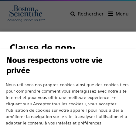
Rechercher
Menu
Page d’accueil
Tous les produits
Algologie
Stimulation de la moelle épinière
Fixation de la sonde
Clause de non-
Ancrage CLIK™ Ancrage mécanique
responsabilité
Nous respectons votre vie
Ancrage CLIK™ Ancrage
privée
mécanique
Ce site et les pages suivantes sont exclusivement
Nous utilisons nos propres cookies ainsi que des cookies tiers
pour comprendre comment vous interagissez avec notre site
destinés à l'usage des professionnels de santé
Produit
Spécifications Techniques
Internet et pour vous offrir une meilleure expérience. En
agréés. Ils ne s’adressent pas aux consommateurs
cliquant sur « Accepter tous les cookies », vous acceptez
ni aux personnes autres que les professionnel de
l’utilisation de cookies sur votre appareil pour nous aider à
la santé agréés. En poursuivant votre visite sur ce
améliorer la navigation sur le site, à analyser l’utilisation et à
adapter le contenu à vos intérêts et préférences.
site, vous déclarez être un professionnel de la
santé agréé. Sinon, vous devez immédiatement