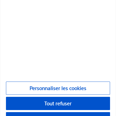
Professionnels
Spécialités médicales
Produits
Produits
Service clientèle et demandes de renseignements
Conformité et éthique
Personnaliser les cookies
Personnaliser les cookies
©2026 Boston Scientific Corporation ou ses sociétés affiliées. Tous
droits réservés.
Tout refuser
Mentions légales