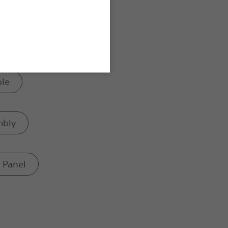
ole
mbly
 Panel