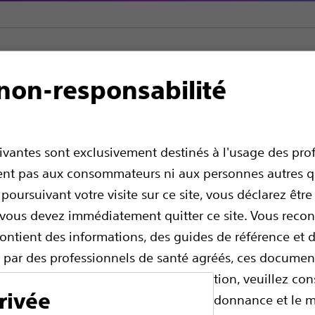
non-responsabilité
Ablation
Cryoablation
Visual-ICE™ MRI
I
uivantes sont exclusivement destinés à l'usage des pro
ssent pas aux consommateurs ni aux personnes autres q
 poursuivant votre visite sur ce site, vous déclarez êtr
, vous devez immédiatement quitter ce site. Vous rec
contient des informations, des guides de référence et
és par des professionnels de santé agréés, ces documen
dicaux de professionnel. Avant utilisation, veuillez con
rivée
ir des renseignements en matière d’ordonnance et le 