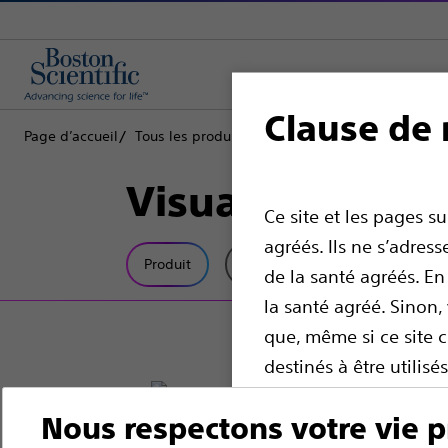
Clause de 
Page d’accueil
Tous les produits
Oncologie interventionnelle
Visual-ICE™ MR
Ce site et les pages s
agréés. Ils ne s’adre
Produit
Spécifications Techniques
de la santé agréés. En
la santé agréé. Sinon
que, même si ce site 
destinés à être utilis
offrir des conseils mé
Nous respectons votre vie p
dispositif pour obten