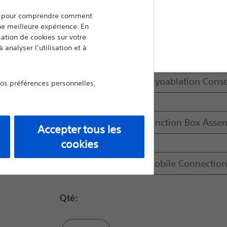
ers pour comprendre comment
Comparer Cryoablation
une meilleure expérience. En
isation de cookies sur votre
uitter
 analyser l’utilisation et à
Modèle:
Visual-ICE™ MRI Cryoablation Cons
vos préférences personnelles,
Visual-ICE™ MRI Junction Box Asse
Accepter tous les
cookies
Visual-ICE™ MRI Mobile Connection
Qté: