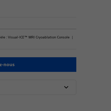
le : 
Visual-ICE™ MRI Cryoablation Console
z-nous