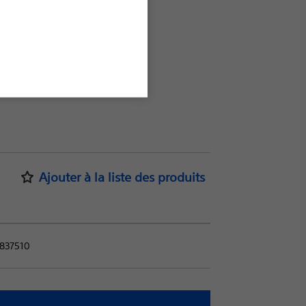
oniques
Ajouter à la liste des produits
837510