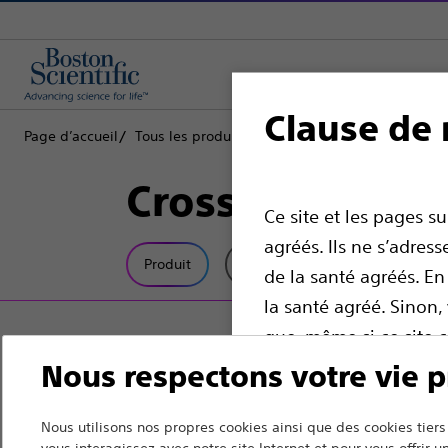
Clause de 
Page d’accueil
Tous les produits
Cardiologie interventionnell
CrossBoss™ Cat
Ce site et les pages s
agréés. Ils ne s’adre
Produit
Spécifications Techniques
de la santé agréés. En
la santé agréé. Sinon
que, même si ce site 
destinés à être utilis
Nous respectons votre vie p
offrir des conseils mé
dispositif pour obten
Nous utilisons nos propres cookies ainsi que des cookies ti