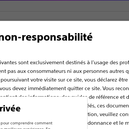
non-responsabilité
e
ICP complexe
Occlusions totales chroniques
CrossBoss™ Cat
héter coronaire
uivantes sont exclusivement destinés à l'usage des pro
ssent pas aux consommateurs ni aux personnes autres q
 poursuivant votre visite sur ce site, vous déclarez êtr
, vous devez immédiatement quitter ce site. Vous rec
contient des informations, des guides de référence et
és par des professionnels de santé agréés, ces documen
rivée
dicaux de professionnel. Avant utilisation, veuillez con
ir des renseignements en matière d’ordonnance et le 
ers pour comprendre comment