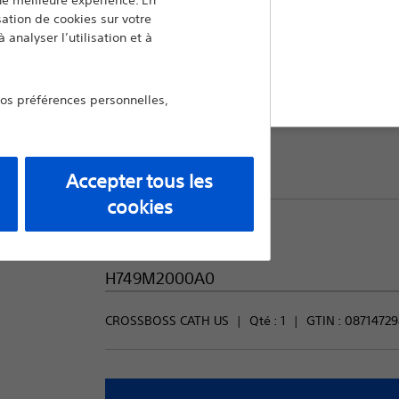
une meilleure expérience. En
isation de cookies sur votre
Comparer Occlusions totales chr
 analyser l’utilisation et à
uitter
Qté:
vos préférences personnelles,
1
Accepter tous les
cookies
Code produit:
H749M2000A0
CROSSBOSS CATH US
Qté : 
1
GTIN :
08714729