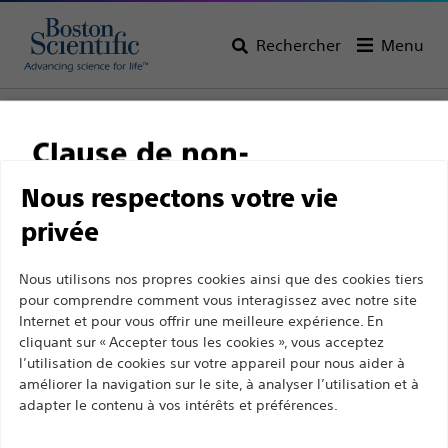
Rechercher
Menu
Page d’accueil
Tous les produits
Gastroentérologie
Prévention des infections
Éponges
Clause de non-
responsabilité
Nous respectons votre vie
privée
Ce site et les pages suivantes sont exclusivement
Nous utilisons nos propres cookies ainsi que des cookies tiers
destinés à l'usage des professionnels de santé
pour comprendre comment vous interagissez avec notre site
Internet et pour vous offrir une meilleure expérience. En
Boston Scientific a pour vocation de transformer des
agréés. Ils ne s’adressent pas aux consommateurs
cliquant sur « Accepter tous les cookies », vous acceptez
vies grâce à des solutions médicales innovantes qui
ni aux personnes autres que les professionnel de
l’utilisation de cookies sur votre appareil pour nous aider à
améliorent la santé des patients dans le monde entier.
la santé agréés. En poursuivant votre visite sur ce
améliorer la navigation sur le site, à analyser l’utilisation et à
adapter le contenu à vos intérêts et préférences.
site, vous déclarez être un professionnel de la
santé agréé. Sinon, vous devez immédiatement
Professionnels