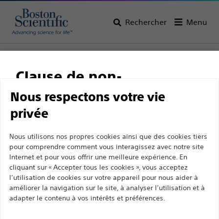
Rechercher
Menu
Page d’accueil
Tous les produits
Gastroentérologie
Échoendoscopie (EUS)
Marqueurs de repère
Clause de non-
LumiCoil™ Marqueur de repère en platine
responsabilité
Nous respectons votre vie
LumiCoil™ Marqueur de
privée
repère en platine
Ce site et les pages suivantes sont exclusivement
Nous utilisons nos propres cookies ainsi que des cookies tiers
pour comprendre comment vous interagissez avec notre site
destinés à l'usage des professionnels de santé
Produit
Spécifications Techniques
Internet et pour vous offrir une meilleure expérience. En
agréés. Ils ne s’adressent pas aux consommateurs
cliquant sur « Accepter tous les cookies », vous acceptez
ni aux personnes autres que les professionnel de
l’utilisation de cookies sur votre appareil pour nous aider à
la santé agréés. En poursuivant votre visite sur ce
améliorer la navigation sur le site, à analyser l’utilisation et à
adapter le contenu à vos intérêts et préférences.
site, vous déclarez être un professionnel de la
santé agréé. Sinon, vous devez immédiatement