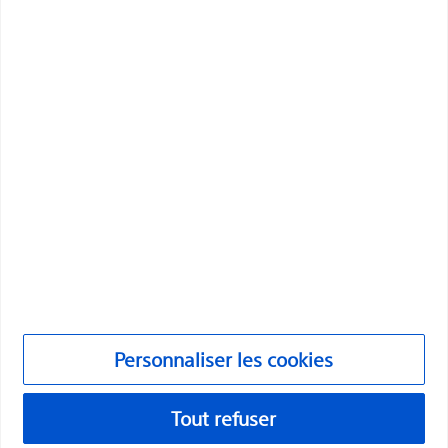
améliorent la santé des patients dans le monde entier.
Professionnels
Spécialités médicales
Produits
Produits
Service clientèle et demandes de renseignements
Conformité et éthique
Personnaliser les cookies
Personnaliser les cookies
©2026 Boston Scientific Corporation ou ses sociétés affiliées. Tous
droits réservés.
Tout refuser
Mentions légales