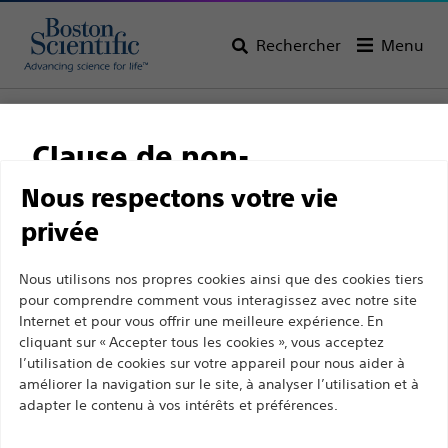
Rechercher
Menu
Page d’accueil
Tous les produits
Gastroentérologie
RX Biliary System
Stone Retrieval
Clause de non-
Trapezoid™ RX Pinces à panier pour extraction avec fil
guide
responsabilité
Nous respectons votre vie
privée
Trapezoid™ RX Pinces à
panier pour extraction
Ce site et les pages suivantes sont exclusivement
Nous utilisons nos propres cookies ainsi que des cookies tiers
pour comprendre comment vous interagissez avec notre site
destinés à l'usage des professionnels de santé
avec fil guide
Internet et pour vous offrir une meilleure expérience. En
agréés. Ils ne s’adressent pas aux consommateurs
cliquant sur « Accepter tous les cookies », vous acceptez
ni aux personnes autres que les professionnel de
l’utilisation de cookies sur votre appareil pour nous aider à
Produit
Spécifications Techniques
la santé agréés. En poursuivant votre visite sur ce
améliorer la navigation sur le site, à analyser l’utilisation et à
adapter le contenu à vos intérêts et préférences.
site, vous déclarez être un professionnel de la
santé agréé. Sinon, vous devez immédiatement