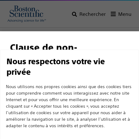
Rechercher
Menu
Page d’accueil
Tous les produits
Gastroentérologie
Prise en charge des calculs biliaires
Fils guides
Clause de non-
responsabilité
Nous respectons votre vie
privée
Ce site et les pages suivantes sont exclusivement
Nous utilisons nos propres cookies ainsi que des cookies tiers
destinés à l'usage des professionnels de santé
pour comprendre comment vous interagissez avec notre site
Internet et pour vous offrir une meilleure expérience. En
Boston Scientific a pour vocation de transformer des
agréés. Ils ne s’adressent pas aux consommateurs
cliquant sur « Accepter tous les cookies », vous acceptez
vies grâce à des solutions médicales innovantes qui
ni aux personnes autres que les professionnel de
l’utilisation de cookies sur votre appareil pour nous aider à
améliorent la santé des patients dans le monde entier.
la santé agréés. En poursuivant votre visite sur ce
améliorer la navigation sur le site, à analyser l’utilisation et à
adapter le contenu à vos intérêts et préférences.
site, vous déclarez être un professionnel de la
santé agréé. Sinon, vous devez immédiatement
Professionnels