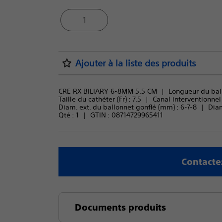
1
Ajouter à la liste des produits
CRE RX BILIARY 6-8MM 5.5 CM
Longueur du ball
Taille du cathéter (Fr) : 
7.5
Canal interventionne
Diam. ext. du ballonnet gonflé (mm) : 
6-7-8
Diam
Qté : 
1
GTIN :
08714729965411
Contacte
Documents produits