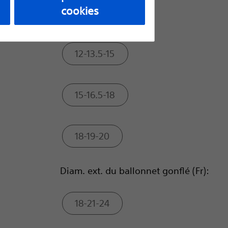
cookies
10-11-12
12-13.5-15
15-16.5-18
18-19-20
Diam. ext. du ballonnet gonflé (Fr):
18-21-24