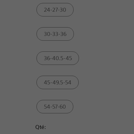
24-27-30
30-33-36
36-40.5-45
45-49.5-54
54-57-60
Qté: