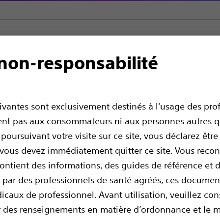
non-responsabilité
n charge des calculs biliaires
Ballonnets de dilatation biliaire
CR
r de dilatation biliai
uivantes sont exclusivement destinés à l'usage des pro
ssent pas aux consommateurs ni aux personnes autres q
 poursuivant votre visite sur ce site, vous déclarez êtr
, vous devez immédiatement quitter ce site. Vous rec
contient des informations, des guides de référence et
és par des professionnels de santé agréés, ces documen
dicaux de professionnel. Avant utilisation, veuillez con
ir des renseignements en matière d’ordonnance et le 