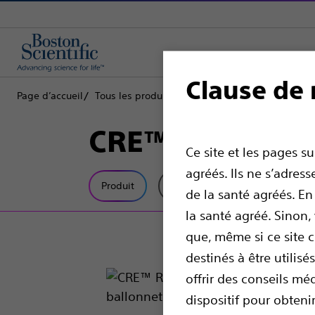
Clause de 
Page d’accueil
Tous les produits
Gastroentérologie
Prise e
CRE™ RX Cathéte
Ce site et les pages s
agréés. Ils ne s’adre
Produit
Spécifications Techniques
de la santé agréés. En
la santé agréé. Sinon
que, même si ce site 
destinés à être utilis
offrir des conseils mé
dispositif pour obten