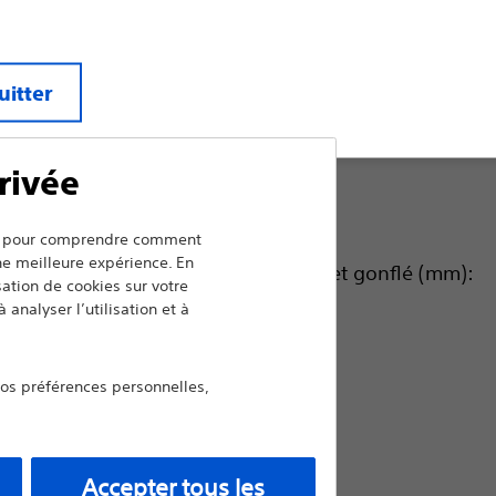
Longueur du ballonnet (cm):
uitter
5.5
rivée
3.0
ers pour comprendre comment
une meilleure expérience. En
Diam. ext. du ballonnet gonflé (mm):
isation de cookies sur votre
 analyser l’utilisation et à
6-7-8
vos préférences personnelles,
8-9-10
Accepter tous les