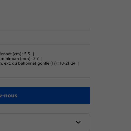
onnet (cm) : 
5.5
l minimum (mm) : 
3.7
. ext. du ballonnet gonflé (Fr) : 
18-21-24
z-nous