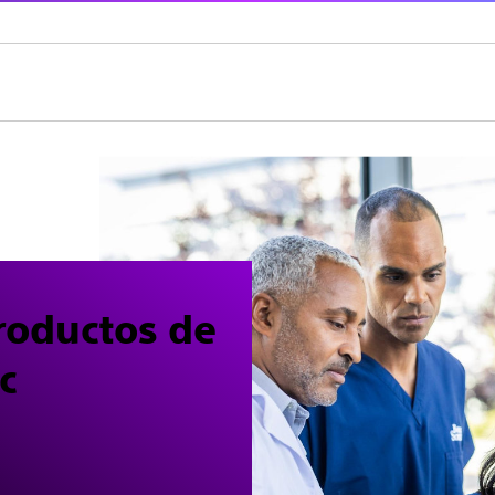
roductos de
c