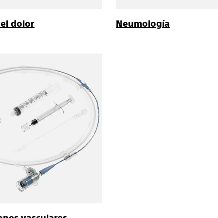
el dolor
Neumología
ones vasculares