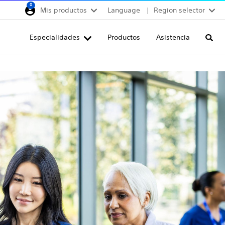
0
Mis productos
Language
Region selector
Deutschland
Especialidades
Productos
Asistencia
Busca
Egypt
España
France
Italia
Saudi Arabia
South Africa
Turkey
United Kingdom
Europe, Middle East & A