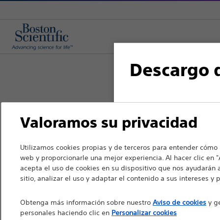
Descargo 
Para profesionales sa
Valoramos su privacidad
Boston Scientific es una empresa c
las siguientes páginas
soluciones médicas innovadoras que
cumplen la ley de publ
mundo.
Utilizamos cookies propias y de terceros para entender cómo i
artículo 34. Otros pro
web y proporcionarle una mejor experiencia. Al hacer clic en "
acepta el uso de cookies en su dispositivo que nos ayudarán 
derecha del sitio web.
Profesionales
sitio, analizar el uso y adaptar el contenido a sus intereses y 
Especialidades médicas
Tenga en cuenta que l
Obtenga más información sobre nuestro
Aviso de cookies
y ge
sanitarios de países c
personales haciendo clic en
Personalizar cookies