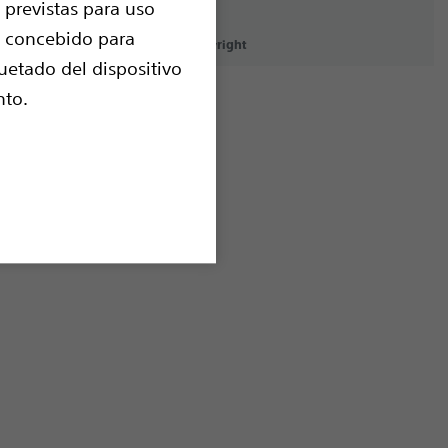
 previstas para uso
n concebido para
ondiciones de uso
Aviso de Copyright
uetado del dispositivo
nto.