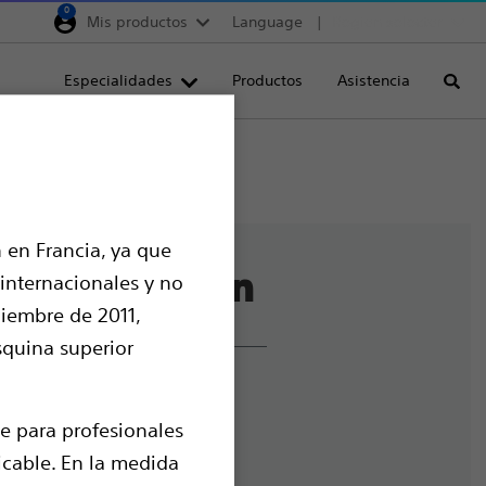
0
Mis productos
Language
Region selector
Deutschland
Especialidades
Productos
Asistencia
Busca
Egypt
España
France
Italia
 en Francia, ya que
Saudi Arabia
 internacionales y no
South Africa
ciembre de 2011,
Turkey
squina superior
United Kingdom
limiento y ética
Europe, Middle East & A
nalizar cookies
e para profesionales
licable. En la medida