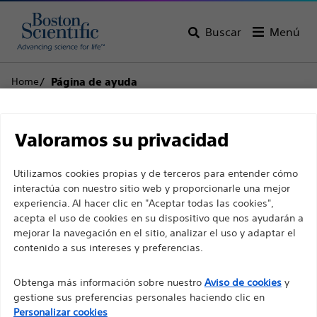
Buscar
Menú
Home
Página de ayuda
Descargo de
Atención al cliente
Valoramos su privacidad
responsabilidad
Utilizamos cookies propias y de terceros para entender cómo
interactúa con nuestro sitio web y proporcionarle una mejor
experiencia. Al hacer clic en "Aceptar todas las cookies",
Volver a la página del producto
Retirar el
Para profesionales sanitarios de EUROPA, excepto
acepta el uso de cookies en su dispositivo que nos ayudarán a
producto
para aquellos que ejerzan en Francia, ya que las
mejorar la navegación en el sitio, analizar el uso y adaptar el
contenido a sus intereses y preferencias.
siguientes páginas están destinadas a todos los
profesionales sanitarios internacionales y no
Obtenga más información sobre nuestro
Aviso de cookies
y
cumplen la ley de publicidad francesa n. º 2011-2012
Straight - 18
gestione sus preferencias personales haciendo clic en
con fecha del 29 de diciembre de 2011, artículo 34.
Personalizar cookies