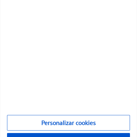
innovadoras que mejoran la salud de los pacientes de
todo el mundo.
Profesionales
Especialidades médicas
Productos
Productos
Atención al cliente y consultas
Cumplimiento y ética
Personalizar cookies
Personalizar cookies
©2026 Boston Scientific Corporation o sus filiales. Todos los
derechos reservados.