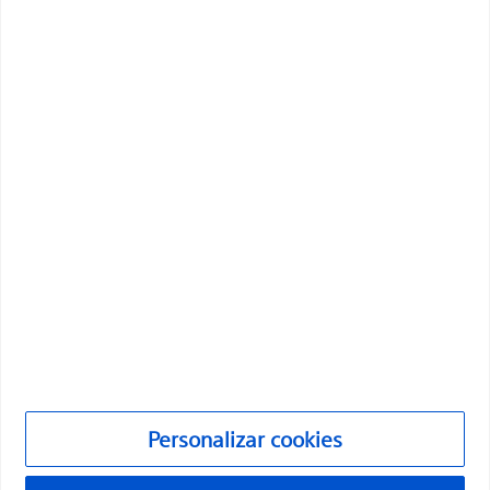
innovadoras que mejoran la salud de los pacientes de
todo el mundo.
Profesionales
Especialidades médicas
Productos
Productos
Atención al cliente y consultas
Cumplimiento y ética
Personalizar cookies
Personalizar cookies
©2026 Boston Scientific Corporation o sus filiales. Todos los
derechos reservados.