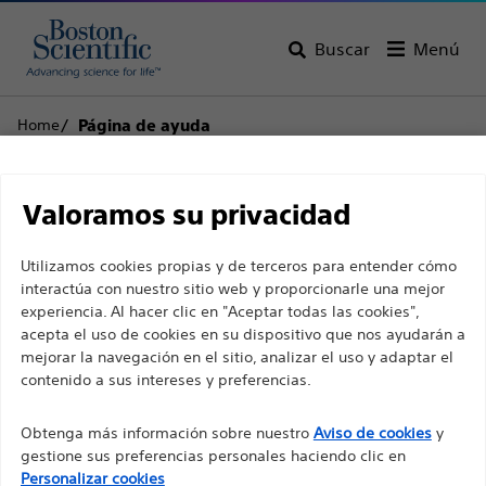
Buscar
Menú
Home
Página de ayuda
Descargo de
Atención al cliente
Valoramos su privacidad
responsabilidad
Utilizamos cookies propias y de terceros para entender cómo
interactúa con nuestro sitio web y proporcionarle una mejor
experiencia. Al hacer clic en "Aceptar todas las cookies",
Volver a la página del producto
Retirar el
Para profesionales sanitarios de EUROPA, excepto
acepta el uso de cookies en su dispositivo que nos ayudarán a
producto
para aquellos que ejerzan en Francia, ya que las
mejorar la navegación en el sitio, analizar el uso y adaptar el
contenido a sus intereses y preferencias.
siguientes páginas están destinadas a todos los
profesionales sanitarios internacionales y no
Obtenga más información sobre nuestro
Aviso de cookies
y
cumplen la ley de publicidad francesa n. º 2011-2012
SAFARI²™
gestione sus preferencias personales haciendo clic en
con fecha del 29 de diciembre de 2011, artículo 34.
Personalizar cookies