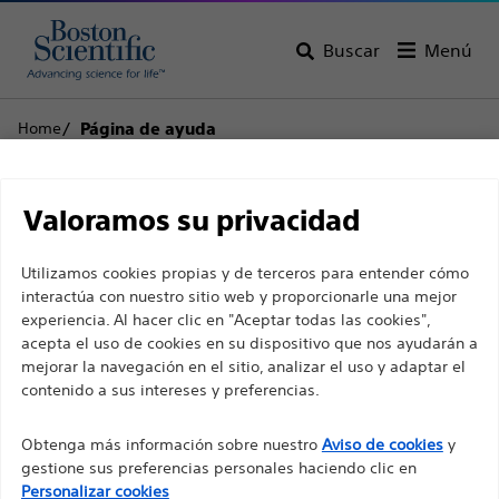
Buscar
Menú
Home
Página de ayuda
Descargo de
Atención al cliente
Valoramos su privacidad
responsabilidad
Utilizamos cookies propias y de terceros para entender cómo
interactúa con nuestro sitio web y proporcionarle una mejor
experiencia. Al hacer clic en "Aceptar todas las cookies",
Volver a la página del producto
Retirar el
Para profesionales sanitarios de EUROPA, excepto
acepta el uso de cookies en su dispositivo que nos ayudarán a
producto
para aquellos que ejerzan en Francia, ya que las
mejorar la navegación en el sitio, analizar el uso y adaptar el
contenido a sus intereses y preferencias.
siguientes páginas están destinadas a todos los
profesionales sanitarios internacionales y no
Obtenga más información sobre nuestro
Aviso de cookies
y
cumplen la ley de publicidad francesa n. º 2011-2012
Promus ELITE™ Sistema de stent
gestione sus preferencias personales haciendo clic en
con fecha del 29 de diciembre de 2011, artículo 34.
Personalizar cookies
coronario de platino-cromo con