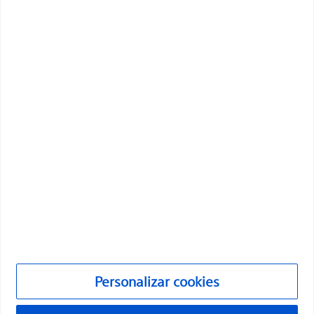
innovadoras que mejoran la salud de los pacientes de
todo el mundo.
Profesionales
Especialidades médicas
Productos
Productos
Atención al cliente y consultas
Cumplimiento y ética
Personalizar cookies
Personalizar cookies
©2026 Boston Scientific Corporation o sus filiales. Todos los
derechos reservados.