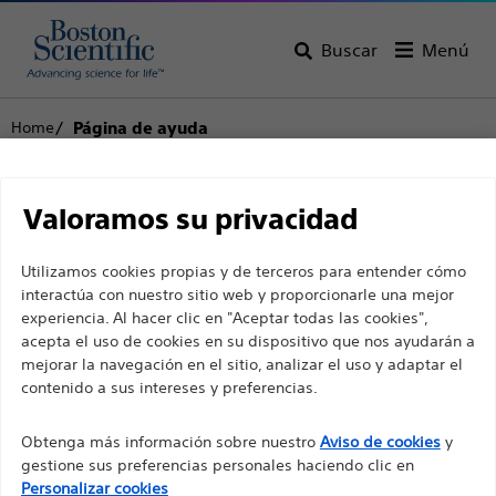
Buscar
Menú
Home
Página de ayuda
Descargo de
Atención al cliente
Valoramos su privacidad
responsabilidad
Utilizamos cookies propias y de terceros para entender cómo
interactúa con nuestro sitio web y proporcionarle una mejor
experiencia. Al hacer clic en "Aceptar todas las cookies",
Volver a la página del producto
Retirar el
Para profesionales sanitarios de EUROPA, excepto
acepta el uso de cookies en su dispositivo que nos ayudarán a
producto
para aquellos que ejerzan en Francia, ya que las
mejorar la navegación en el sitio, analizar el uso y adaptar el
contenido a sus intereses y preferencias.
siguientes páginas están destinadas a todos los
profesionales sanitarios internacionales y no
Obtenga más información sobre nuestro
Aviso de cookies
y
cumplen la ley de publicidad francesa n. º 2011-2012
AMS 700™ Prótesis de pene inflable
gestione sus preferencias personales haciendo clic en
con fecha del 29 de diciembre de 2011, artículo 34.
Personalizar cookies