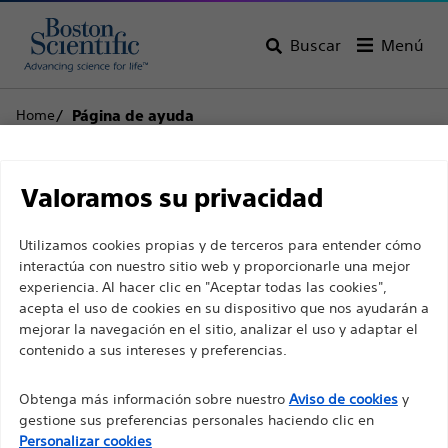
Buscar
Menú
Home
Página de ayuda
Descargo de
Atención al cliente
Valoramos su privacidad
responsabilidad
Utilizamos cookies propias y de terceros para entender cómo
interactúa con nuestro sitio web y proporcionarle una mejor
experiencia. Al hacer clic en "Aceptar todas las cookies",
Volver a la página del producto
Retirar el
Para profesionales sanitarios de EUROPA, excepto
acepta el uso de cookies en su dispositivo que nos ayudarán a
producto
para aquellos que ejerzan en Francia, ya que las
mejorar la navegación en el sitio, analizar el uso y adaptar el
contenido a sus intereses y preferencias.
siguientes páginas están destinadas a todos los
profesionales sanitarios internacionales y no
Obtenga más información sobre nuestro
Aviso de cookies
y
cumplen la ley de publicidad francesa n. º 2011-2012
SpyGlass™ Discover
gestione sus preferencias personales haciendo clic en
con fecha del 29 de diciembre de 2011, artículo 34.
Personalizar cookies