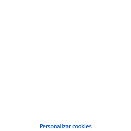
Boston Scientific es una empresa comprometida a
transformar vidas mediante soluciones médicas
innovadoras que mejoran la salud de los pacientes de
todo el mundo.
Profesionales
Especialidades médicas
Personalizar cookies
Productos