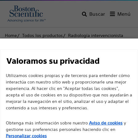
Buscar
Menú
Home
Todos los productos
Radiología intervencionista
Embolización periférica
Agentes embólicos y balones de oclusión
Descargo de
Interlock™ Fibered IDC™ Sistema de oclusión Interlock-
Valoramos su privacidad
35
responsabilidad
Utilizamos cookies propias y de terceros para entender cómo
Interlock™ Fibered IDC™
interactúa con nuestro sitio web y proporcionarle una mejor
experiencia. Al hacer clic en "Aceptar todas las cookies",
Sistema de oclusión
Para profesionales sanitarios de EUROPA, excepto
acepta el uso de cookies en su dispositivo que nos ayudarán a
para aquellos que ejerzan en Francia, ya que las
Interlock-35
mejorar la navegación en el sitio, analizar el uso y adaptar el
contenido a sus intereses y preferencias.
siguientes páginas están destinadas a todos los
profesionales sanitarios internacionales y no
Producto
Especificaciones técnicas
Obtenga más información sobre nuestro
Aviso de cookies
y
cumplen la ley de publicidad francesa n. º 2011-2012
gestione sus preferencias personales haciendo clic en
con fecha del 29 de diciembre de 2011, artículo 34.
Personalizar cookies