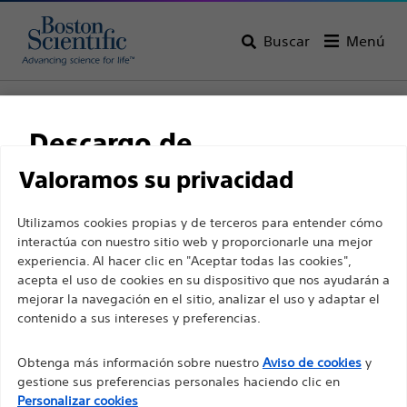
Buscar
Menú
Home
Todos los productos
Urología
PCNL
Catéteres de drenaje
Descargo de
responsabilidad
Valoramos su privacidad
Utilizamos cookies propias y de terceros para entender cómo
interactúa con nuestro sitio web y proporcionarle una mejor
Para profesionales sanitarios de EUROPA, excepto
experiencia. Al hacer clic en "Aceptar todas las cookies",
para aquellos que ejerzan en Francia, ya que las
acepta el uso de cookies en su dispositivo que nos ayudarán a
mejorar la navegación en el sitio, analizar el uso y adaptar el
siguientes páginas están destinadas a todos los
contenido a sus intereses y preferencias.
profesionales sanitarios internacionales y no
Boston Scientific es una empresa comprometida a
cumplen la ley de publicidad francesa n. º 2011-2012
Obtenga más información sobre nuestro
Aviso de cookies
y
transformar vidas mediante soluciones médicas
con fecha del 29 de diciembre de 2011, artículo 34.
gestione sus preferencias personales haciendo clic en
innovadoras que mejoran la salud de los pacientes de
Otros profesionales sanitarios deben seleccionar
Personalizar cookies