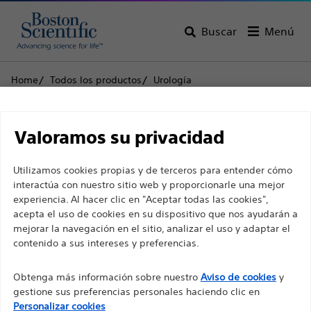
Buscar
Menú
Home
Todos los productos
Urología
Dispositivos de extracción de cálculos
Dispositivos de extracción de nitinol
Descargo de
Dakota™ Dispositivo de nitinol para la extracción de
Valoramos su privacidad
cálculos con sistema de liberación OpenSure™
responsabilidad
Utilizamos cookies propias y de terceros para entender cómo
Dakota™ Dispositivo de
interactúa con nuestro sitio web y proporcionarle una mejor
experiencia. Al hacer clic en "Aceptar todas las cookies",
nitinol para la extracción
Para profesionales sanitarios de EUROPA, excepto
acepta el uso de cookies en su dispositivo que nos ayudarán a
para aquellos que ejerzan en Francia, ya que las
de cálculos con sistema
mejorar la navegación en el sitio, analizar el uso y adaptar el
contenido a sus intereses y preferencias.
siguientes páginas están destinadas a todos los
de liberación
profesionales sanitarios internacionales y no
Obtenga más información sobre nuestro
Aviso de cookies
y
cumplen la ley de publicidad francesa n. º 2011-2012
OpenSure™
gestione sus preferencias personales haciendo clic en
con fecha del 29 de diciembre de 2011, artículo 34.
Personalizar cookies