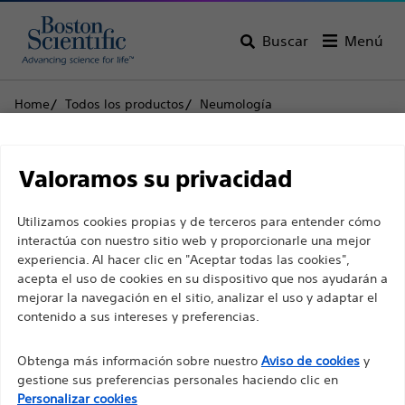
Buscar
Menú
Home
Todos los productos
Neumología
Ecografía endoscópica bronquial
Expect™ Pulmonar Agujas de aspiración transbronquial
Descargo de
por ecografía endobronquial
Valoramos su privacidad
responsabilidad
Expect™ Pulmonar
Utilizamos cookies propias y de terceros para entender cómo
interactúa con nuestro sitio web y proporcionarle una mejor
Agujas de aspiración
experiencia. Al hacer clic en "Aceptar todas las cookies",
Para profesionales sanitarios de EUROPA, excepto
transbronquial por
acepta el uso de cookies en su dispositivo que nos ayudarán a
para aquellos que ejerzan en Francia, ya que las
mejorar la navegación en el sitio, analizar el uso y adaptar el
ecografía endobronquial
contenido a sus intereses y preferencias.
siguientes páginas están destinadas a todos los
profesionales sanitarios internacionales y no
Obtenga más información sobre nuestro
Aviso de cookies
y
cumplen la ley de publicidad francesa n. º 2011-2012
Producto
Especificaciones técnicas
gestione sus preferencias personales haciendo clic en
con fecha del 29 de diciembre de 2011, artículo 34.
Personalizar cookies