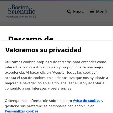
Buscar
Menú
Home
Descargo de
responsabilidad
Valoramos su privacidad
Utilizamos cookies propias y de terceros para entender cómo
interactúa con nuestro sitio web y proporcionarle una mejor
Para profesionales sanitarios de EUROPA, excepto
experiencia. Al hacer clic en "Aceptar todas las cookies",
para aquellos que ejerzan en Francia, ya que las
acepta el uso de cookies en su dispositivo que nos ayudarán a
siguientes páginas están destinadas a todos los
mejorar la navegación en el sitio, analizar el uso y adaptar el
contenido a sus intereses y preferencias.
profesionales sanitarios internacionales y no
Boston Scientific es una empresa comprometida a
cumplen la ley de publicidad francesa n. º 2011-2012
transformar vidas mediante soluciones médicas
Obtenga más información sobre nuestro
Aviso de cookies
y
con fecha del 29 de diciembre de 2011, artículo 34.
innovadoras que mejoran la salud de los pacientes de
gestione sus preferencias personales haciendo clic en
todo el mundo.
Otros profesionales sanitarios deben seleccionar
Personalizar cookies