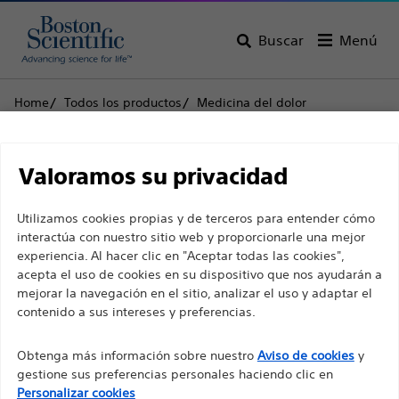
Buscar
Menú
Home
Todos los productos
Medicina del dolor
Ablación por radiofrecuencia
Electrodos desechables
TCD™ Electrodo desechable
Descargo de
Valoramos su privacidad
TCD™ Electrodo
responsabilidad
Utilizamos cookies propias y de terceros para entender cómo
desechable
interactúa con nuestro sitio web y proporcionarle una mejor
experiencia. Al hacer clic en "Aceptar todas las cookies",
Para profesionales sanitarios de EUROPA, excepto
acepta el uso de cookies en su dispositivo que nos ayudarán a
Producto
Especificaciones técnicas
para aquellos que ejerzan en Francia, ya que las
mejorar la navegación en el sitio, analizar el uso y adaptar el
contenido a sus intereses y preferencias.
siguientes páginas están destinadas a todos los
profesionales sanitarios internacionales y no
Obtenga más información sobre nuestro
Aviso de cookies
y
cumplen la ley de publicidad francesa n. º 2011-2012
gestione sus preferencias personales haciendo clic en
con fecha del 29 de diciembre de 2011, artículo 34.
Personalizar cookies