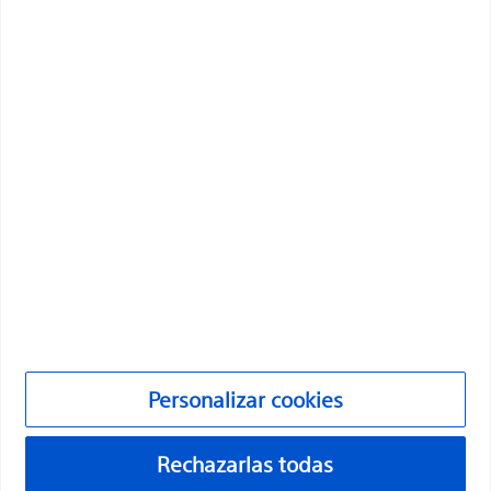
transformar vidas mediante soluciones médicas
innovadoras que mejoran la salud de los pacientes de
todo el mundo.
Profesionales
Especialidades médicas
Productos
Productos
Atención al cliente y consultas
Cumplimiento y ética
Personalizar cookies
Personalizar cookies
Rechazarlas todas
©2026 Boston Scientific Corporation o sus filiales. Todos los