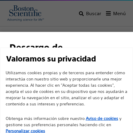
Buscar
Menú
Home
Todos los productos
Radiología intervencionista
Intervenciones no vasculares
Descargo de
Catéteres de drenaje urinario
responsabilidad
Valoramos su privacidad
Utilizamos cookies propias y de terceros para entender cómo
interactúa con nuestro sitio web y proporcionarle una mejor
Para profesionales sanitarios de EUROPA, excepto
experiencia. Al hacer clic en "Aceptar todas las cookies",
para aquellos que ejerzan en Francia, ya que las
acepta el uso de cookies en su dispositivo que nos ayudarán a
mejorar la navegación en el sitio, analizar el uso y adaptar el
siguientes páginas están destinadas a todos los
contenido a sus intereses y preferencias.
profesionales sanitarios internacionales y no
cumplen la ley de publicidad francesa n. º 2011-2012
Obtenga más información sobre nuestro
Aviso de cookies
y
Boston Scientific es una empresa comprometida a
con fecha del 29 de diciembre de 2011, artículo 34.
gestione sus preferencias personales haciendo clic en
transformar vidas mediante soluciones médicas
Personalizar cookies
Otros profesionales sanitarios deben seleccionar