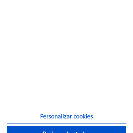
innovadoras que mejoran la salud de los pacientes de
todo el mundo.
Profesionales
Especialidades médicas
Productos
Productos
Atención al cliente y consultas
Cumplimiento y ética
Personalizar cookies
Personalizar cookies
PI-2072307-AA