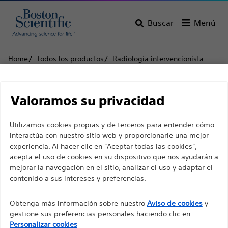
Buscar
Menú
Home
Todos los productos
Radiología intervencionista
Intervenciones no vasculares
Catéteres de drenaje ureteral
Amplatz™ Anchor™
Descargo de
Valoramos su privacidad
Amplatz™ Anchor™
responsabilidad
Utilizamos cookies propias y de terceros para entender cómo
interactúa con nuestro sitio web y proporcionarle una mejor
Producto
Especificaciones técnicas
experiencia. Al hacer clic en "Aceptar todas las cookies",
Para profesionales sanitarios de EUROPA, excepto
acepta el uso de cookies en su dispositivo que nos ayudarán a
para aquellos que ejerzan en Francia, ya que las
mejorar la navegación en el sitio, analizar el uso y adaptar el
contenido a sus intereses y preferencias.
siguientes páginas están destinadas a todos los
profesionales sanitarios internacionales y no
Obtenga más información sobre nuestro
Aviso de cookies
y
cumplen la ley de publicidad francesa n. º 2011-2012
gestione sus preferencias personales haciendo clic en
con fecha del 29 de diciembre de 2011, artículo 34.
Personalizar cookies