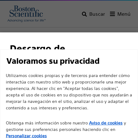
Buscar
Menú
Home
Todos los productos
Radiología intervencionista
Ablación
Generador RF 3000™
Descargo de
responsabilidad
Valoramos su privacidad
Utilizamos cookies propias y de terceros para entender cómo
interactúa con nuestro sitio web y proporcionarle una mejor
Para profesionales sanitarios de EUROPA, excepto
experiencia. Al hacer clic en "Aceptar todas las cookies",
para aquellos que ejerzan en Francia, ya que las
acepta el uso de cookies en su dispositivo que nos ayudarán a
mejorar la navegación en el sitio, analizar el uso y adaptar el
siguientes páginas están destinadas a todos los
contenido a sus intereses y preferencias.
profesionales sanitarios internacionales y no
Boston Scientific es una empresa comprometida a
cumplen la ley de publicidad francesa n. º 2011-2012
Obtenga más información sobre nuestro
Aviso de cookies
y
transformar vidas mediante soluciones médicas
con fecha del 29 de diciembre de 2011, artículo 34.
gestione sus preferencias personales haciendo clic en
innovadoras que mejoran la salud de los pacientes de
Otros profesionales sanitarios deben seleccionar
Personalizar cookies