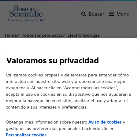
Buscar
Menú
Home
Todos los productos
Electrofisiología
Electrodos para desfibrilación
RELIANCE
Descargo de
RELIANCE
Valoramos su privacidad
responsabilidad
Utilizamos cookies propias y de terceros para entender cómo
Producto
Especificaciones técnicas
interactúa con nuestro sitio web y proporcionarle una mejor
experiencia. Al hacer clic en "Aceptar todas las cookies",
Para profesionales sanitarios de EUROPA, excepto
acepta el uso de cookies en su dispositivo que nos ayudarán a
para aquellos que ejerzan en Francia, ya que las
mejorar la navegación en el sitio, analizar el uso y adaptar el
contenido a sus intereses y preferencias.
siguientes páginas están destinadas a todos los
profesionales sanitarios internacionales y no
Obtenga más información sobre nuestro
Aviso de cookies
y
cumplen la ley de publicidad francesa n. º 2011-2012
gestione sus preferencias personales haciendo clic en
con fecha del 29 de diciembre de 2011, artículo 34.
Personalizar cookies