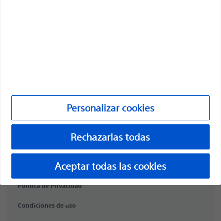
Profesionales
Especialidades médicas
Productos
Productos
Atención al cliente y consultas
Personalizar cookies
Cumplimiento y ética
Personalizar cookies
Rechazarlas todas
©2026 Boston Scientific Corporation o sus filiales. Todos los
Aceptar todas las cookies
derechos reservados.
Política de Privacidad
Condiciones de uso