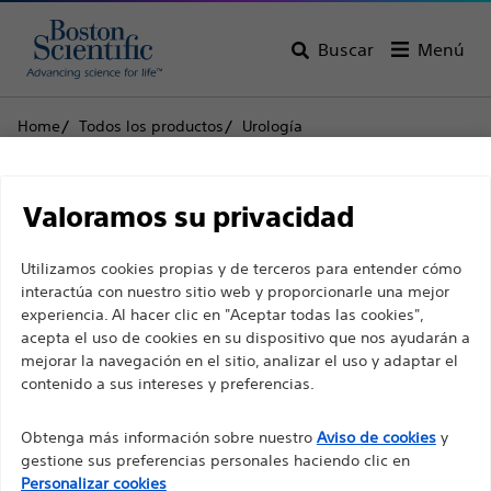
Buscar
Menú
Home
Todos los productos
Urología
Guías y vainas para intervenciones
Guías con recubrimiento de PTFE
Descargo de
Amplatz Super Stiff™ Guía
Valoramos su privacidad
responsabilidad
Amplatz Super Stiff™
Utilizamos cookies propias y de terceros para entender cómo
interactúa con nuestro sitio web y proporcionarle una mejor
Guía
experiencia. Al hacer clic en "Aceptar todas las cookies",
Para profesionales sanitarios de EUROPA, excepto
acepta el uso de cookies en su dispositivo que nos ayudarán a
para aquellos que ejerzan en Francia, ya que las
mejorar la navegación en el sitio, analizar el uso y adaptar el
Producto
Especificaciones técnicas
contenido a sus intereses y preferencias.
siguientes páginas están destinadas a todos los
profesionales sanitarios internacionales y no
Obtenga más información sobre nuestro
Aviso de cookies
y
cumplen la ley de publicidad francesa n. º 2011-2012
gestione sus preferencias personales haciendo clic en
con fecha del 29 de diciembre de 2011, artículo 34.
Personalizar cookies