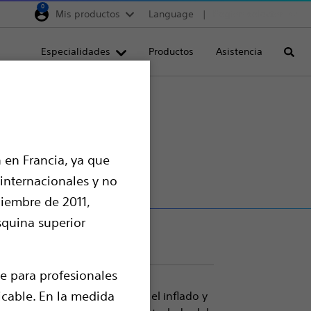
0
Mis productos
Language
Region selector
Deutschland
Especialidades
Productos
Asistencia
Busca
Egypt
España
France
Italia
 en Francia, ya que
Saudi Arabia
 internacionales y no
South Africa
ciembre de 2011,
Turkey
squina superior
United Kingdom
Europe, Middle East & A
e para profesionales
licable. En la medida
do para ejercer presión para el inflado y