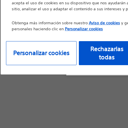
en que este sitio cont
acepta el uso de cookies en su dispositivo que nos ayudarán 
sitio, analizar el uso y adaptar el contenido a sus intereses y 
por parte de profesio
ofrecer asesoramiento
Obtenga más información sobre nuestro
Aviso de cookies
y ge
para obtener la inform
personales haciendo clic en
Personalizar cookies
Rechazarlas
Personalizar cookies
todas
Continuar
R