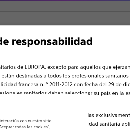
de responsabilidad
ystem
Locking Devices
Encore™ 26 Dispositivos de inflado
ositivos de inflado
nitarios de EUROPA, excepto para aquellos que ejerzan
 están destinadas a todos los profesionales sanitarios
icidad francesa n. º 2011-2012 con fecha del 29 de di
fesionales sanitarios deben seleccionar su país en la e
as siguientes páginas están reservadas exclusivament
nteractúa con nuestro sitio
on registros de productos de la autoridad sanitaria ap
Dispositivo de inflado de alta presión diseña
Aceptar todas las cookies",