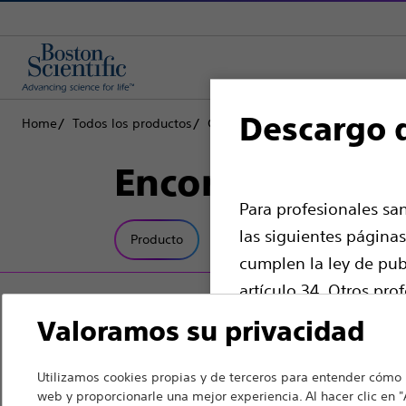
Descargo 
Home
Todos los productos
Gastroenterología
RX Biliary S
Encore™ 26 Disp
Para profesionales sa
las siguientes páginas
Producto
Especificaciones técnicas
cumplen la ley de publ
artículo 34. Otros pro
derecha del sitio web.
Valoramos su privacidad
Tenga en cuenta que l
Utilizamos cookies propias y de terceros para entender cómo i
sanitarios de países c
web y proporcionarle una mejor experiencia. Al hacer clic en "