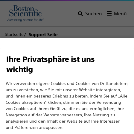
Suchen
Menü
Startseite
Support-Seite
Haftungsausschluss
Kundenbetreuung
Ihre Privatsphäre ist uns
wichtig
Für medizinische Fachkräfte in EUROPA, mit
Wir verwenden eigene Cookies und Cookies von Drittanbietern,
Ausnahme derjenigen, die in Frankreich
Zurück zur Produktseite
Produkt streichen
um zu verstehen, wie Sie mit unserer Website interagieren,
praktizieren, da die folgenden Seiten für alle
und Ihnen ein besseres Erlebnis zu bieten. Indem Sie auf „Alle
internationalen medizinischen Fachkräfte
Cookies akzeptieren“ klicken, stimmen Sie der Verwendung
von Cookies auf Ihrem Gerät zu, die es uns ermöglichen, Ihre
bestimmt sind, aber nicht dem französischen
Navigation auf der Website verbessern, Ihre Nutzung zu
FFR Link™
Werbegesetz Nr. 2011-2012 vom 29. Dezember 2011,
analysieren und den Inhalt der Website auf Ihre Interessen
Artikel 34, entsprechen. Andere medizinische
und Präferenzen anzupassen.