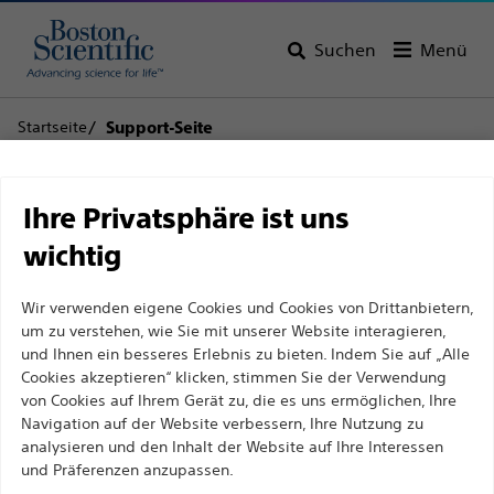
Suchen
Menü
Startseite
Support-Seite
Haftungsausschluss
Kundenbetreuung
Ihre Privatsphäre ist uns
wichtig
Für medizinische Fachkräfte in EUROPA, mit
Wir verwenden eigene Cookies und Cookies von Drittanbietern,
Ausnahme derjenigen, die in Frankreich
Zurück zur Produktseite
Produkt streichen
um zu verstehen, wie Sie mit unserer Website interagieren,
praktizieren, da die folgenden Seiten für alle
und Ihnen ein besseres Erlebnis zu bieten. Indem Sie auf „Alle
internationalen medizinischen Fachkräfte
Cookies akzeptieren“ klicken, stimmen Sie der Verwendung
von Cookies auf Ihrem Gerät zu, die es uns ermöglichen, Ihre
bestimmt sind, aber nicht dem französischen
Navigation auf der Website verbessern, Ihre Nutzung zu
Amplatz™ Anchor™
Werbegesetz Nr. 2011-2012 vom 29. Dezember 2011,
analysieren und den Inhalt der Website auf Ihre Interessen
Artikel 34, entsprechen. Andere medizinische
und Präferenzen anzupassen.