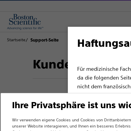
Haftungsa
Startseite
Support-Seite
Kundenbetreuu
Für medizinische Fach
da die folgenden Seit
nicht dem französisch
entsprechen. Andere m
Ihre Privatsphäre ist uns wi
Website auswählen.
Zurück zur Produktseite
Bitte beachten Sie, d
Wir verwenden eigene Cookies und Cookies von Drittanbietern,
Ländern mit entspre
unserer Website interagieren, und Ihnen ein besseres Erlebnis 