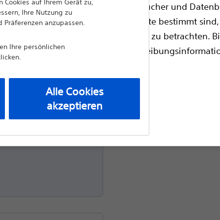
 Cookies auf Ihrem Gerät zu,
bsite Informationen, Referenzhandbücher und Datenba
essern, Ihre Nutzung zu
ungsdraht
zugelassene medizinische Fachkräfte bestimmt sind, 
nd Präferenzen anzupassen.
professionelle medizinische Beratung zu betrachten. Bi
nen Ihre persönlichen
ie Gerätekennzeichnung für Verschreibungsinformat
licken.
en.
durchsuchen
Alle Cookies
akzeptieren
s und die Details
angsseite
cken Sie dazu bitte