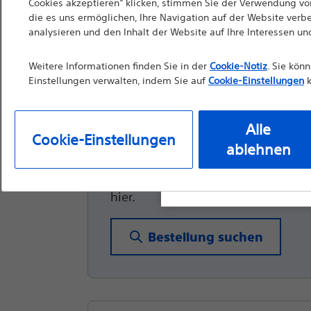
Cookies akzeptieren“ klicken, stimmen Sie der Verwendung von
sind. Soweit diese We
die es uns ermöglichen, Ihre Navigation auf der Website verb
Zebra™ Urologischer Führ
die Verwendung durch 
analysieren und den Inhalt der Website auf Ihre Interessen u
Materialien nicht als 
Weitere Informationen finden Sie in der
Cookie-Notiz
. Sie kön
vor der Verwendung d
Einstellungen verwalten, indem Sie auf
Cookie-Einstellungen
k
Bedienungsanleitung
Alle Bestellungen 
Alle
Cookie-Einstellungen
ablehnen
Sie können ganz einfach den Statu
Weiter
Ausg
Ihrer Bestellung nachverfolgen. Kli
hier.
Bestellung suchen