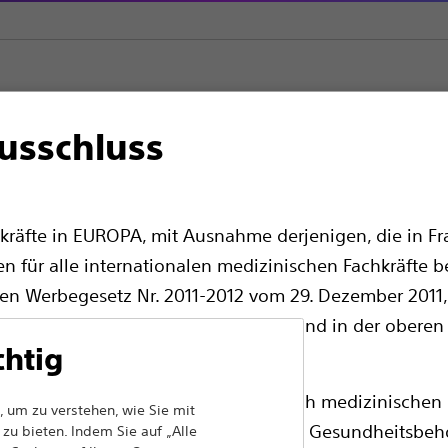
usschluss
ng
kräfte in EUROPA, mit Ausnahme derjenigen, die in Fra
en für alle internationalen medizinischen Fachkräfte b
en Werbegesetz Nr. 2011-2012 vom 29. Dezember 2011, 
edizinische Fachkräfte sollten ihr Land in der oberen
chtig
Produkt streichen
ass die folgenden Seiten ausschließlich medizinischen 
 um zu verstehen, wie Sie mit
chenden Produktzulassungen von den Gesundheitsbeh
zu bieten. Indem Sie auf „Alle