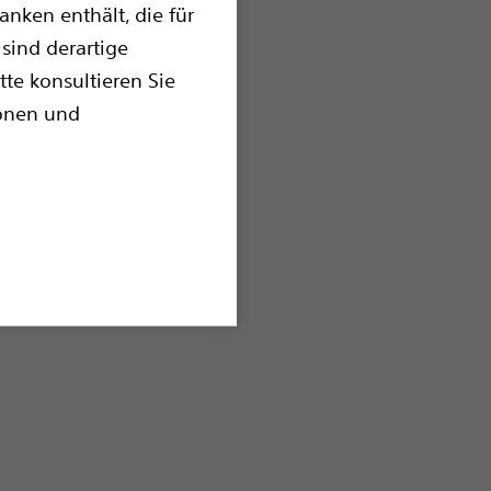
nken enthält, die für
sind derartige
tte konsultieren Sie
ionen und