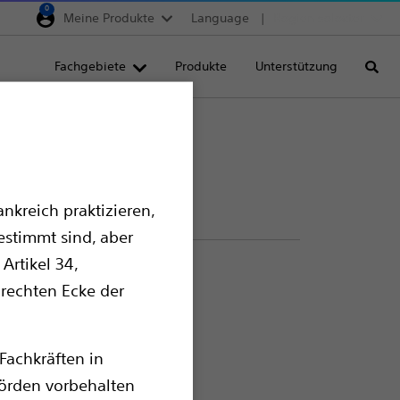
0
Meine Produkte
Language
Region selector
Deutschland
Fachgebiete
Produkte
Unterstützung
Suche
Egypt
España
France
Italia
nkreich praktizieren,
Saudi Arabia
estimmt sind, aber
South Africa
Artikel 34,
Turkey
 rechten Ecke der
United Kingdom
Europe, Middle East & A
Fachkräften in
örden vorbehalten