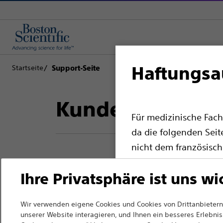
Haftungsa
Startseite
Support-Seite
Kundenbetreuu
Für medizinische Fach
da die folgenden Seit
nicht dem französisch
entsprechen. Andere m
Ihre Privatsphäre ist uns wi
Website auswählen.
Zurück zur Produktseite
Bitte beachten Sie, d
Wir verwenden eigene Cookies und Cookies von Drittanbietern,
Ländern mit entspre
unserer Website interagieren, und Ihnen ein besseres Erlebnis 