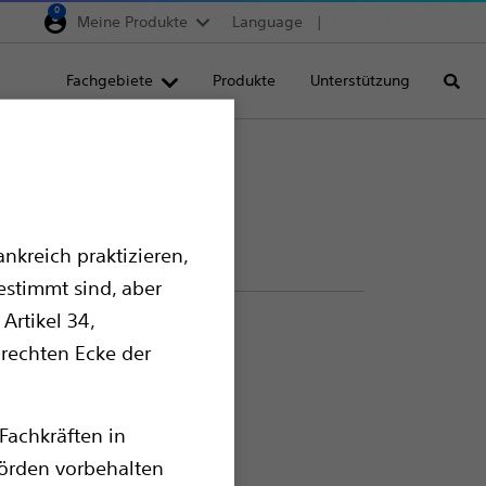
0
Meine Produkte
Language
Region selector
Deutschland
Fachgebiete
Produkte
Unterstützung
Suche
Egypt
España
France
Italia
nkreich praktizieren,
Saudi Arabia
estimmt sind, aber
South Africa
Artikel 34,
Turkey
 rechten Ecke der
United Kingdom
Europe, Middle East & A
Fachkräften in
örden vorbehalten