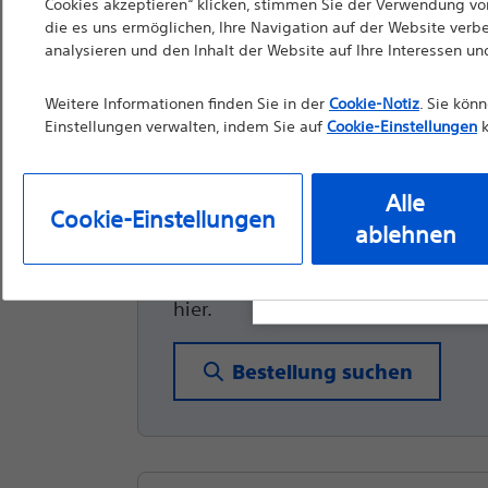
Cookies akzeptieren“ klicken, stimmen Sie der Verwendung von
sind. Soweit diese We
die es uns ermöglichen, Ihre Navigation auf der Website verb
WallFlex™ Ösophagus-Sten
die Verwendung durch 
analysieren und den Inhalt der Website auf Ihre Interessen u
Materialien nicht als 
Weitere Informationen finden Sie in der
Cookie-Notiz
. Sie kön
vor der Verwendung d
Einstellungen verwalten, indem Sie auf
Cookie-Einstellungen
k
Bedienungsanleitung
Alle Bestellungen 
Alle
Cookie-Einstellungen
ablehnen
Sie können ganz einfach den Statu
Weiter
Ausg
Ihrer Bestellung nachverfolgen. Kli
hier.
Bestellung suchen