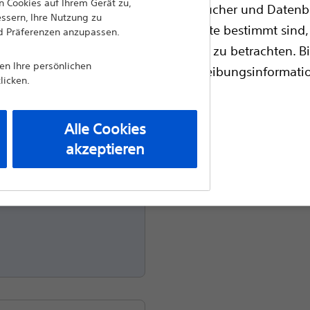
 Cookies auf Ihrem Gerät zu,
bsite Informationen, Referenzhandbücher und Datenba
essern, Ihre Nutzung zu
t Stents
zugelassene medizinische Fachkräfte bestimmt sind, 
nd Präferenzen anzupassen.
professionelle medizinische Beratung zu betrachten. Bi
nen Ihre persönlichen
ie Gerätekennzeichnung für Verschreibungsinformat
licken.
en.
durchsuchen
Alle Cookies
akzeptieren
s und die Details
angsseite
cken Sie dazu bitte