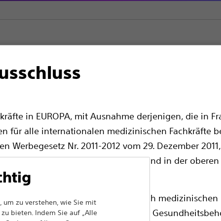
usschluss
ng
kräfte in EUROPA, mit Ausnahme derjenigen, die in Fra
en für alle internationalen medizinischen Fachkräfte b
en Werbegesetz Nr. 2011-2012 vom 29. Dezember 2011, 
edizinische Fachkräfte sollten ihr Land in der oberen
chtig
Produkt streichen
ass die folgenden Seiten ausschließlich medizinischen 
 um zu verstehen, wie Sie mit
chenden Produktzulassungen von den Gesundheitsbeh
zu bieten. Indem Sie auf „Alle