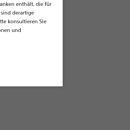
nken enthält, die für
sind derartige
tte konsultieren Sie
ionen und