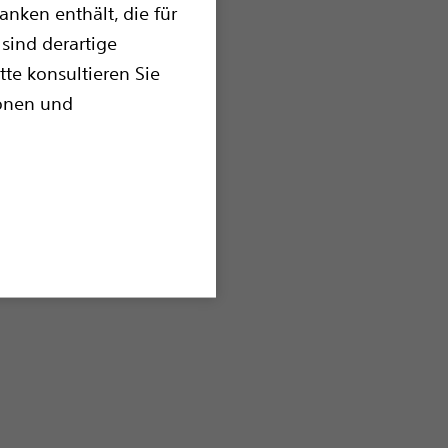
nken enthält, die für
sind derartige
tte konsultieren Sie
ionen und