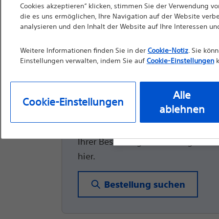
sind. Soweit diese We
Cookies akzeptieren“ klicken, stimmen Sie der Verwendung von
Hydra Jagwire™
die es uns ermöglichen, Ihre Navigation auf der Website verb
die Verwendung durch 
analysieren und den Inhalt der Website auf Ihre Interessen u
Hochleistungsführungsdrä
Materialien nicht als 
vor der Verwendung d
Weitere Informationen finden Sie in der
Cookie-Notiz
. Sie kön
Einstellungen verwalten, indem Sie auf
Cookie-Einstellungen
k
Bedienungsanleitung
Alle Bestellungen 
Alle
Cookie-Einstellungen
ablehnen
Weiter
Ausg
Sie können ganz einfach den Statu
Ihrer Bestellung nachverfolgen. Kli
hier.
Bestellung suchen