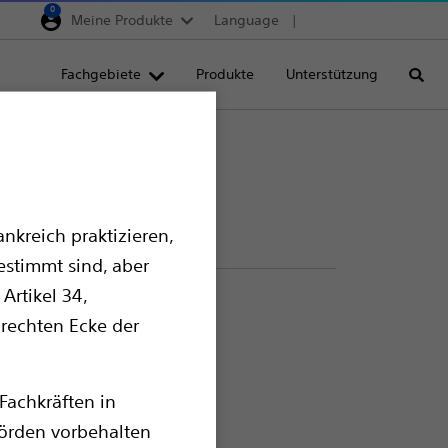
0
Meine Produkte
Language
Region selector
Deutschland
Fachgebiete
Produkte
Unterstützung
Suche
Egypt
España
France
Italia
nkreich praktizieren,
Saudi Arabia
estimmt sind, aber
South Africa
Artikel 34,
Turkey
 rechten Ecke der
United Kingdom
Europe, Middle East & A
Fachkräften in
örden vorbehalten