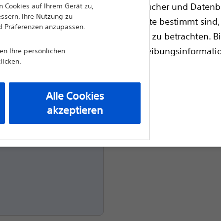
bsite Informationen, Referenzhandbücher und Datenba
 Cookies auf Ihrem Gerät zu,
essern, Ihre Nutzung zu
zugelassene medizinische Fachkräfte bestimmt sind, 
nd Präferenzen anzupassen.
hte
professionelle medizinische Beratung zu betrachten. Bi
ie Gerätekennzeichnung für Verschreibungsinformat
nen Ihre persönlichen
licken.
en.
durchsuchen
Alle Cookies
akzeptieren
angsseite
s und die Details
cken Sie dazu bitte