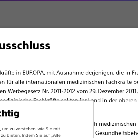
usschluss
ng
kräfte in EUROPA, mit Ausnahme derjenigen, die in Fra
en für alle internationalen medizinischen Fachkräfte b
en Werbegesetz Nr. 2011-2012 vom 29. Dezember 2011, 
edizinische Fachkräfte sollten ihr Land in der oberen
chtig
Produkt streichen
ass die folgenden Seiten ausschließlich medizinischen 
 um zu verstehen, wie Sie mit
chenden Produktzulassungen von den Gesundheitsbeh
zu bieten. Indem Sie auf „Alle