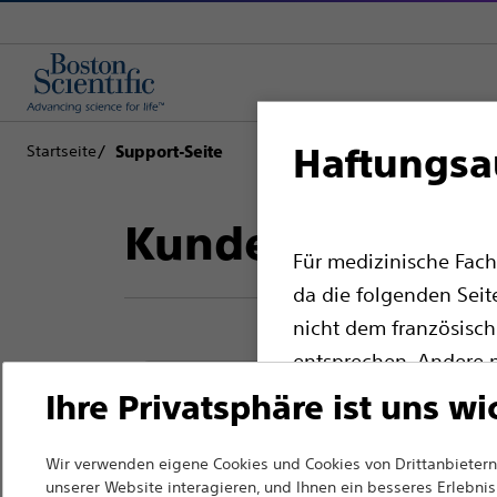
Haftungsa
Startseite
Support-Seite
Kundenbetreuu
Für medizinische Fach
da die folgenden Seit
nicht dem französisch
entsprechen. Andere m
Website auswählen.
Ihre Privatsphäre ist uns wi
Zurück zur Produktseite
Bitte beachten Sie, d
Wir verwenden eigene Cookies und Cookies von Drittanbietern,
Ländern mit entspre
unserer Website interagieren, und Ihnen ein besseres Erlebnis 