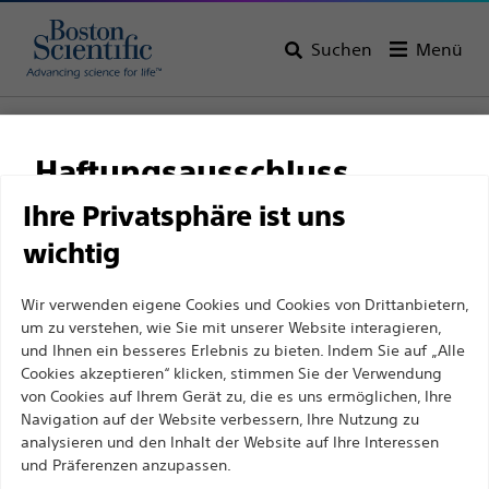
Suchen
Menü
Startseite
Alle Produkte
Gefäßinterventionen
Führungsdrähte
0,035'' (0,89 mm) Führungsdrähte
Haftungsausschluss
Ihre Privatsphäre ist uns
wichtig
Für medizinische Fachkräfte in EUROPA, mit
Ausnahme derjenigen, die in Frankreich
Wir verwenden eigene Cookies und Cookies von Drittanbietern,
praktizieren, da die folgenden Seiten für alle
um zu verstehen, wie Sie mit unserer Website interagieren,
internationalen medizinischen Fachkräfte
und Ihnen ein besseres Erlebnis zu bieten. Indem Sie auf „Alle
Cookies akzeptieren“ klicken, stimmen Sie der Verwendung
bestimmt sind, aber nicht dem französischen
von Cookies auf Ihrem Gerät zu, die es uns ermöglichen, Ihre
Werbegesetz Nr. 2011-2012 vom 29. Dezember 2011,
Boston Scientific hat es sich zum Ziel gesetzt, mit
Navigation auf der Website verbessern, Ihre Nutzung zu
Artikel 34, entsprechen. Andere medizinische
analysieren und den Inhalt der Website auf Ihre Interessen
innovativen medizinischen Lösungen zur
und Präferenzen anzupassen.
Fachkräfte sollten ihr Land in der oberen rechten
Verbesserung der Gesundheit von Patienten auf der