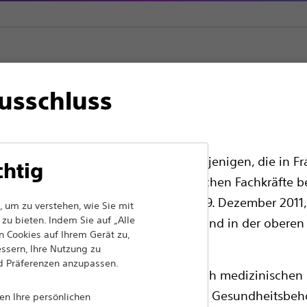
usschluss
ionskatheter
Kompatibel mit 0,014'' (0,36 mm) Führungsdraht
kräfte in EUROPA, mit Ausnahme derjenigen, die in Fra
chtig
en für alle internationalen medizinischen Fachkräfte b
en Werbegesetz Nr. 2011-2012 vom 29. Dezember 2011, 
iel gesetzt, mit innovativen medizinischen Lösungen
 um zu verstehen, wie Sie mit
n Patienten auf der ganzen Welt Leben zu
zu bieten. Indem Sie auf „Alle
edizinische Fachkräfte sollten ihr Land in der oberen
 Cookies auf Ihrem Gerät zu,
essern, Ihre Nutzung zu
nd Präferenzen anzupassen.
ass die folgenden Seiten ausschließlich medizinischen 
Produkte
Comp
chenden Produktzulassungen von den Gesundheitsbeh
nen Ihre persönlichen
Produkte
Cooki