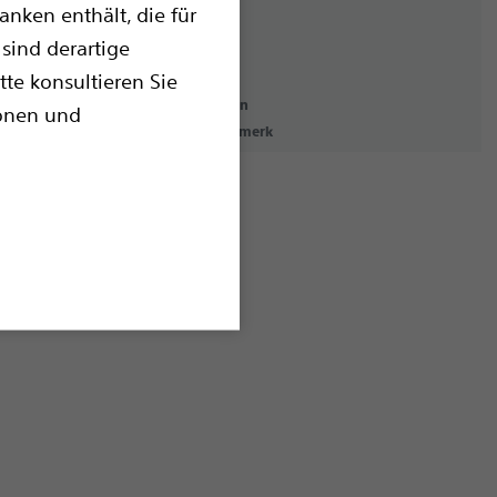
nken enthält, die für
sind derartige
tte konsultieren Sie
erklärung
Nutzungsbedingungen
ionen und
Urheberrechtsvermerk