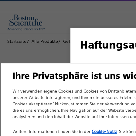
Haftungsa
Startseite
Alle Produkte
Gefäßinterventionen
Ballondilatat
Für medizinische Fach
Ihre Privatsphäre ist uns wi
da die folgenden Seit
nicht dem französisch
Boston Scientific hat es sich zum Z
Wir verwenden eigene Cookies und Cookies von Drittanbietern,
zur Verbesserung der Gesundheit vo
unserer Website interagieren, und Ihnen ein besseres Erlebnis 
entsprechen. Andere m
Cookies akzeptieren“ klicken, stimmen Sie der Verwendung von
verändern.
Website auswählen.
die es uns ermöglichen, Ihre Navigation auf der Website verb
analysieren und den Inhalt der Website auf Ihre Interessen u
Bitte beachten Sie, d
Fachkräfte
Ländern mit entspre
Weitere Informationen finden Sie in der
Cookie-Notiz
. Sie kön
Medizinische Fachrichtungen