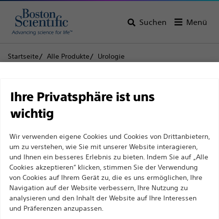
Suchen
Menü
Startseite
Alle Produkte
Urologie
Ureterstents und -katheter
Stent Store
Polaris™ Loop
Haftungsausschluss
Polaris™ Loop
Ihre Privatsphäre ist uns
wichtig
Produkt
Technische Daten
Für medizinische Fachkräfte in EUROPA, mit
Wir verwenden eigene Cookies und Cookies von Drittanbietern,
Ausnahme derjenigen, die in Frankreich
um zu verstehen, wie Sie mit unserer Website interagieren,
praktizieren, da die folgenden Seiten für alle
und Ihnen ein besseres Erlebnis zu bieten. Indem Sie auf „Alle
internationalen medizinischen Fachkräfte
Cookies akzeptieren“ klicken, stimmen Sie der Verwendung
von Cookies auf Ihrem Gerät zu, die es uns ermöglichen, Ihre
bestimmt sind, aber nicht dem französischen
Navigation auf der Website verbessern, Ihre Nutzung zu
Werbegesetz Nr. 2011-2012 vom 29. Dezember 2011,
analysieren und den Inhalt der Website auf Ihre Interessen
Artikel 34, entsprechen. Andere medizinische
und Präferenzen anzupassen.