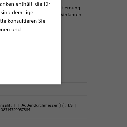
nken enthält, die für
ung, Neupositionierung und Entfernung
sind derartige
mplexität in einem einzigen Verfahren.
tte konsultieren Sie
en aus Nitinol
ionen und
nzahl : 
1
Außendurchmesser (Fr) : 
1.9
:
08714729937364