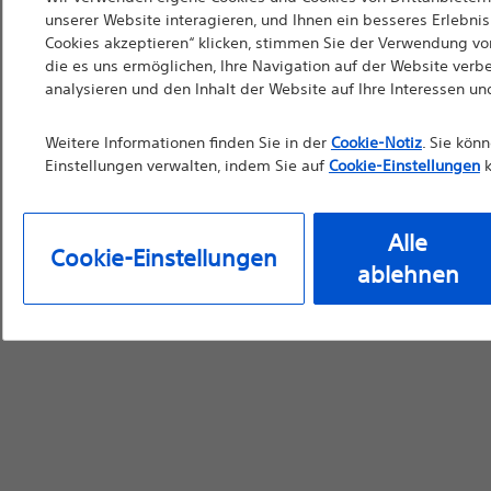
sind. Soweit diese We
unserer Website interagieren, und Ihnen ein besseres Erlebnis 
Cookies akzeptieren“ klicken, stimmen Sie der Verwendung von
die Verwendung durch 
die es uns ermöglichen, Ihre Navigation auf der Website verb
Materialien nicht als 
analysieren und den Inhalt der Website auf Ihre Interessen u
vor der Verwendung d
Weitere Informationen finden Sie in der
Cookie-Notiz
. Sie kön
Bedienungsanleitung
Einstellungen verwalten, indem Sie auf
Cookie-Einstellungen
k
Alle
Cookie-Einstellungen
Weiter
Ausg
ablehnen