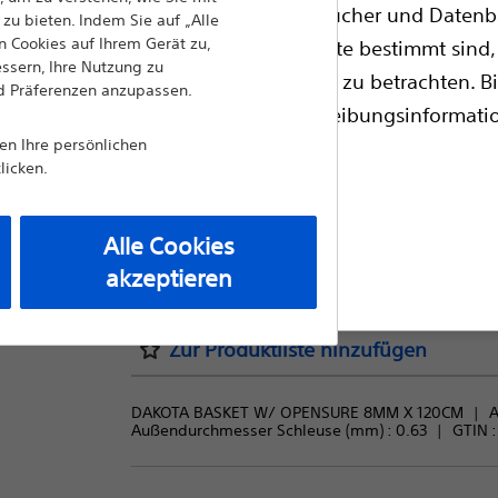
bsite Informationen, Referenzhandbücher und Datenba
zu bieten. Indem Sie auf „Alle
Ein Hybrid-Greifkorb aus Nitinol zur Erfass
 Cookies auf Ihrem Gerät zu,
zugelassene medizinische Fachkräfte bestimmt sind, 
von Steinen unterschiedlicher Größe und Ko
essern, Ihre Nutzung zu
professionelle medizinische Beratung zu betrachten. Bi
nd Präferenzen anzupassen.
Vergleich Extraktionsvorrichtung
ie Gerätekennzeichnung für Verschreibungsinformat
nen Ihre persönlichen
en.
licken.
Anzahl:
Alle Cookies
1
angsseite
akzeptieren
Zur Produktliste hinzufügen
DAKOTA BASKET W/ OPENSURE 8MM X 120CM
A
Außendurchmesser Schleuse (mm) : 
0.63
GTIN 