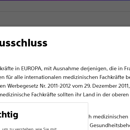
usschluss
ungen
Extraktionsvorrichtungen aus Nitinol
Dakota™ Steinextrakt
traktionsvorrichtung 
kräfte in EUROPA, mit Ausnahme derjenigen, die in Fra
dgriff
en für alle internationalen medizinischen Fachkräfte b
en Werbegesetz Nr. 2011-2012 vom 29. Dezember 2011, 
aten
Klinische Daten
Fallstudien
edizinische Fachkräfte sollten ihr Land in der oberen
chtig
ass die folgenden Seiten ausschließlich medizinischen 
chenden Produktzulassungen von den Gesundheitsbeh
 um zu verstehen, wie Sie mit