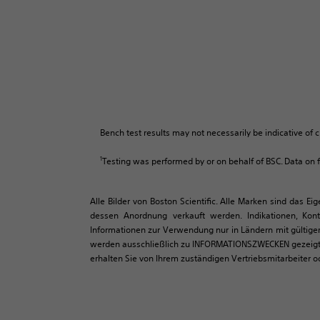
Bench test results may not necessarily be indicative of c
1
Testing was performed by or on behalf of BSC. Data on fi
Alle Bilder von Boston Scientific. Alle Marken sind das E
dessen Anordnung verkauft werden. Indikationen, Kon
Informationen zur Verwendung nur in Ländern mit gültiger
werden ausschließlich zu INFORMATIONSZWECKEN gezeigt un
erhalten Sie von Ihrem zuständigen Vertriebsmitarbeiter 