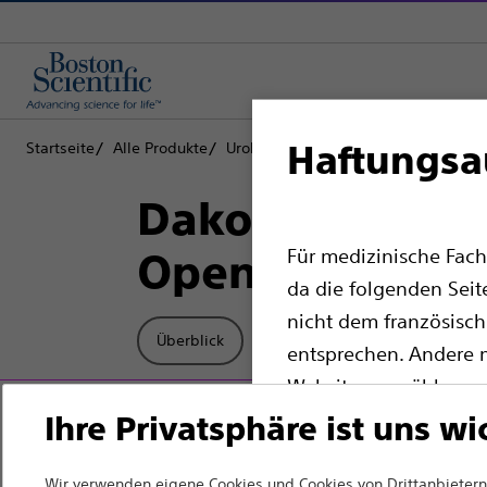
Haftungsa
Startseite
Alle Produkte
Urologie
Steinextraktionsvorricht
Dakota™ Steinex
Für medizinische Fach
OpenSure™-Han
da die folgenden Seit
nicht dem französisch
Überblick
Produkt
Technische D
entsprechen. Andere m
Website auswählen.
Ihre Privatsphäre ist uns wi
Bitte beachten Sie, d
Ländern mit entspre
Wir verwenden eigene Cookies und Cookies von Drittanbietern,