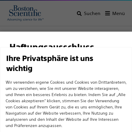
Suchen
Menü
Startseite
Alle Produkte
Urologie
Zubehör für das Verfahren
Haftungsausschluss
Sonstiges Zubehör für das Verfahren
Ihre Privatsphäre ist uns
wichtig
Für medizinische Fachkräfte in EUROPA, mit
Ausnahme derjenigen, die in Frankreich
Wir verwenden eigene Cookies und Cookies von Drittanbietern,
praktizieren, da die folgenden Seiten für alle
um zu verstehen, wie Sie mit unserer Website interagieren,
internationalen medizinischen Fachkräfte
und Ihnen ein besseres Erlebnis zu bieten. Indem Sie auf „Alle
Cookies akzeptieren“ klicken, stimmen Sie der Verwendung
bestimmt sind, aber nicht dem französischen
von Cookies auf Ihrem Gerät zu, die es uns ermöglichen, Ihre
Werbegesetz Nr. 2011-2012 vom 29. Dezember 2011,
Navigation auf der Website verbessern, Ihre Nutzung zu
Boston Scientific hat es sich zum Ziel gesetzt, mit
Artikel 34, entsprechen. Andere medizinische
analysieren und den Inhalt der Website auf Ihre Interessen
und Präferenzen anzupassen.
innovativen medizinischen Lösungen zur
Fachkräfte sollten ihr Land in der oberen rechten