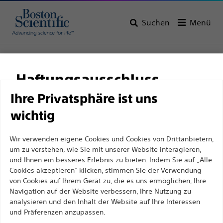
Suchen
Menü
Startseite
Alle Produkte
Urologie
Führungsdrähte und Einführschleusen
Haftungsausschluss
Zebra™ urologische Führungsdrähte
Ihre Privatsphäre ist uns
wichtig
Für medizinische Fachkräfte in EUROPA, mit
Ausnahme derjenigen, die in Frankreich
Wir verwenden eigene Cookies und Cookies von Drittanbietern,
praktizieren, da die folgenden Seiten für alle
um zu verstehen, wie Sie mit unserer Website interagieren,
internationalen medizinischen Fachkräfte
und Ihnen ein besseres Erlebnis zu bieten. Indem Sie auf „Alle
Cookies akzeptieren“ klicken, stimmen Sie der Verwendung
bestimmt sind, aber nicht dem französischen
von Cookies auf Ihrem Gerät zu, die es uns ermöglichen, Ihre
Werbegesetz Nr. 2011-2012 vom 29. Dezember 2011,
Navigation auf der Website verbessern, Ihre Nutzung zu
Boston Scientific hat es sich zum Ziel gesetzt, mit
Artikel 34, entsprechen. Andere medizinische
analysieren und den Inhalt der Website auf Ihre Interessen
und Präferenzen anzupassen.
innovativen medizinischen Lösungen zur
Fachkräfte sollten ihr Land in der oberen rechten